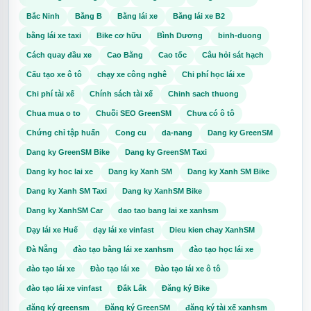
Bắc Ninh
Bằng B
Bằng lái xe
Bằng lái xe B2
bằng lái xe taxi
Bike cơ hữu
Bình Dương
binh-duong
Cách quay đầu xe
Cao Bằng
Cao tốc
Câu hỏi sát hạch
Cấu tạo xe ô tô
chạy xe công nghê
Chi phí học lái xe
Chi phí tài xế
Chính sách tài xế
Chinh sach thuong
Chua mua o to
Chuỗi SEO GreenSM
Chưa có ô tô
Chứng chỉ tập huấn
Cong cu
da-nang
Dang ky GreenSM
Dang ky GreenSM Bike
Dang ky GreenSM Taxi
Dang ky hoc lai xe
Dang ky Xanh SM
Dang ky Xanh SM Bike
Dang ky Xanh SM Taxi
Dang ky XanhSM Bike
Dang ky XanhSM Car
dao tao bang lai xe xanhsm
Dạy lái xe Huế
dạy lái xe vinfast
Dieu kien chay XanhSM
Đà Nẵng
đào tạo bằng lái xe xanhsm
đào tạo học lái xe
đào tạo lái xe
Đào tạo lái xe
Đào tạo lái xe ô tô
đào tạo lái xe vinfast
Đắk Lắk
Đăng ký Bike
đăng ký greensm
Đăng ký GreenSM
đăng ký tài xế xanhsm