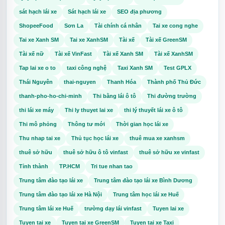
sát hạch lái xe
Sát hạch lái xe
SEO địa phương
ShopeeFood
Sơn La
Tài chính cá nhân
Tai xe cong nghe
Tai xe Xanh SM
Tai xe XanhSM
Tài xế
Tài xế GreenSM
Tài xế nữ
Tài xế VinFast
Tài xế Xanh SM
Tài xế XanhSM
Tap lai xe o to
taxi công nghệ
Taxi Xanh SM
Test GPLX
Thái Nguyên
thai-nguyen
Thanh Hóa
Thành phố Thủ Đức
thanh-pho-ho-chi-minh
Thi bằng lái ô tô
Thi đường trường
thi lái xe máy
Thi ly thuyet lai xe
thi lý thuyết lái xe ô tô
Thi mô phỏng
Thông tư mới
Thời gian học lái xe
Thu nhap tai xe
Thủ tục học lái xe
thuê mua xe xanhsm
thuê sở hữu
thuê sở hữu ô tô vinfast
thuê sở hữu xe vinfast
Tỉnh thành
TP.HCM
Tri tue nhan tao
Trung tâm đào tạo lái xe
Trung tâm đào tạo lái xe Bình Dương
Trung tâm đào tạo lái xe Hà Nội
Trung tâm học lái xe Huế
Trung tâm lái xe Huế
trường dạy lái vinfast
Tuyen lai xe
Tuyen tai xe
Tuyen tai xe GreenSM
Tuyen tai xe Taxi