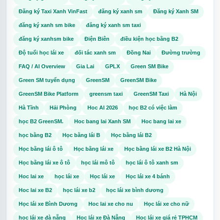
Đăng ký Taxi Xanh VinFast
đăng ký xanh sm
Đăng ký Xanh SM
đăng ký xanh sm bike
đăng ký xanh sm taxi
đăng ký xanhsm bike
Điện Biên
điều kiện học bằng B2
Độ tuổi học lái xe
đối tác xanh sm
Đồng Nai
Đường trường
FAQ / AI Overview
Gia Lai
GPLX
Green SM Bike
Green SM tuyển dụng
GreenSM
GreenSM Bike
GreenSM Bike Platform
greensm taxi
GreenSM Taxi
Hà Nội
Hà Tĩnh
Hải Phòng
Hoc AI 2026
học B2 có việc làm
học B2 GreenSM.
Hoc bang lai Xanh SM
Hoc bang lai xe
học bằng B2
Học bằng lái B
Học bằng lái B2
Học bằng lái ô tô
Học bằng lái xe
Học bằng lái xe B2 Hà Nội
Học bằng lái xe ô tô
học lái mô tô
học lái ô tô xanh sm
Hoc lai xe
học lái xe
Học lái xe
Học lái xe 4 bánh
Hoc lai xe B2
học lái xe b2
học lái xe bình dương
Học lái xe Bình Dương
Hoc lai xe cho nu
Học lái xe cho nữ
học lái xe đà nẵng
Học lái xe Đà Nẵng
Học lái xe giá rẻ TPHCM