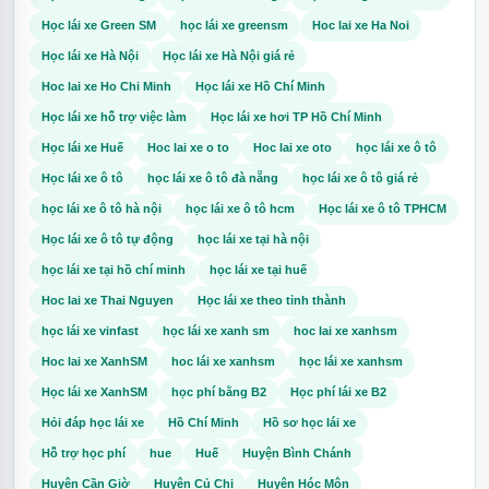
Học lái xe Green SM
học lái xe greensm
Hoc lai xe Ha Noi
Học lái xe Hà Nội
Học lái xe Hà Nội giá rẻ
Hoc lai xe Ho Chi Minh
Học lái xe Hồ Chí Minh
Học lái xe hỗ trợ việc làm
Học lái xe hơi TP Hồ Chí Minh
Học lái xe Huế
Hoc lai xe o to
Hoc lai xe oto
học lái xe ô tô
Học lái xe ô tô
học lái xe ô tô đà nẵng
học lái xe ô tô giá rẻ
học lái xe ô tô hà nội
học lái xe ô tô hcm
Học lái xe ô tô TPHCM
Học lái xe ô tô tự động
học lái xe tại hà nội
học lái xe tại hồ chí minh
học lái xe tại huế
Hoc lai xe Thai Nguyen
Học lái xe theo tỉnh thành
học lái xe vinfast
học lái xe xanh sm
hoc lai xe xanhsm
Hoc lai xe XanhSM
hoc lái xe xanhsm
học lái xe xanhsm
Học lái xe XanhSM
học phí bằng B2
Học phí lái xe B2
Hỏi đáp học lái xe
Hồ Chí Minh
Hồ sơ học lái xe
Hỗ trợ học phí
hue
Huế
Huyện Bình Chánh
Huyện Cần Giờ
Huyện Củ Chi
Huyện Hóc Môn