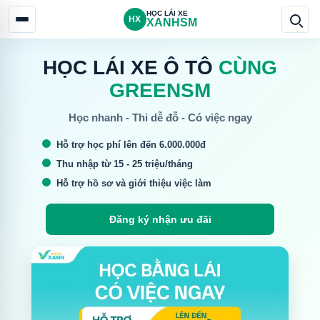
HỌC LÁI XE
HX
XANHSM
HỌC LÁI XE Ô TÔ
CÙNG
GREENSM
Học nhanh - Thi dễ đỗ - Có việc ngay
Hỗ trợ học phí lên đến 6.000.000đ
Thu nhập từ 15 - 25 triệu/tháng
Hỗ trợ hồ sơ và giới thiệu việc làm
Đăng ký nhận ưu đãi