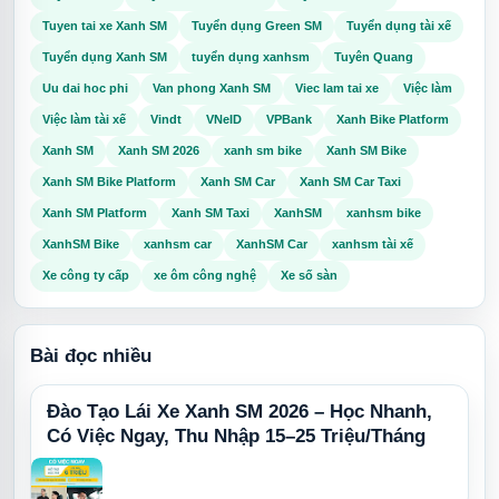
Tuyen tai xe Xanh SM
Tuyển dụng Green SM
Tuyển dụng tài xế
Tuyển dụng Xanh SM
tuyển dụng xanhsm
Tuyên Quang
Uu dai hoc phi
Van phong Xanh SM
Viec lam tai xe
Việc làm
Việc làm tài xế
Vindt
VNeID
VPBank
Xanh Bike Platform
Xanh SM
Xanh SM 2026
xanh sm bike
Xanh SM Bike
Xanh SM Bike Platform
Xanh SM Car
Xanh SM Car Taxi
Xanh SM Platform
Xanh SM Taxi
XanhSM
xanhsm bike
XanhSM Bike
xanhsm car
XanhSM Car
xanhsm tài xế
Xe công ty cấp
xe ôm công nghệ
Xe số sàn
Bài đọc nhiều
Đào Tạo Lái Xe Xanh SM 2026 – Học Nhanh,
Có Việc Ngay, Thu Nhập 15–25 Triệu/Tháng