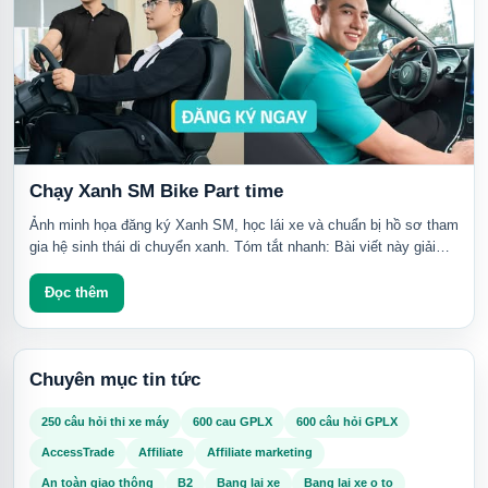
Chạy Xanh SM Bike Part time
Ảnh minh họa đăng ký Xanh SM, học lái xe và chuẩn bị hồ sơ tham
gia hệ sinh thái di chuyển xanh. Tóm tắt nhanh: Bài viết này giải
thích kinh nghiệm...
Đọc thêm
Chuyên mục tin tức
250 câu hỏi thi xe máy
600 cau GPLX
600 câu hỏi GPLX
AccessTrade
Affiliate
Affiliate marketing
An toàn giao thông
B2
Bang lai xe
Bang lai xe o to