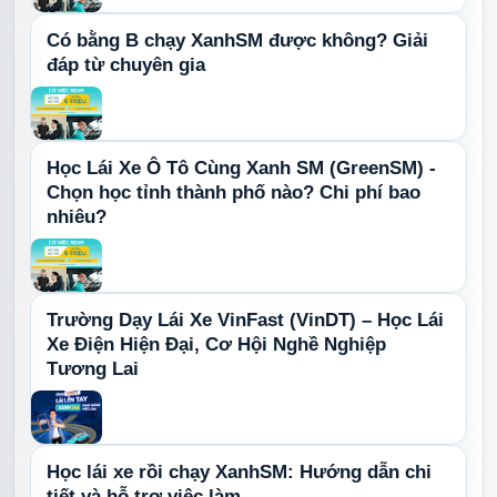
Có bằng B chạy XanhSM được không? Giải
đáp từ chuyên gia
Học Lái Xe Ô Tô Cùng Xanh SM (GreenSM) -
Chọn học tỉnh thành phố nào? Chi phí bao
nhiêu?
Trường Dạy Lái Xe VinFast (VinDT) – Học Lái
Xe Điện Hiện Đại, Cơ Hội Nghề Nghiệp
Tương Lai
Học lái xe rồi chạy XanhSM: Hướng dẫn chi
tiết và hỗ trợ việc làm