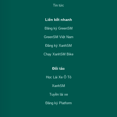
Tin tức
Liên kết nhanh
Đăng ký GreenSM
GreenSM Việt Nam
Đăng ký XanhSM
Chạy XanhSM Bike
Đối tác
Học Lái Xe Ô Tô
XanhSM
Tuyền lái xe
Đăng ký Platform