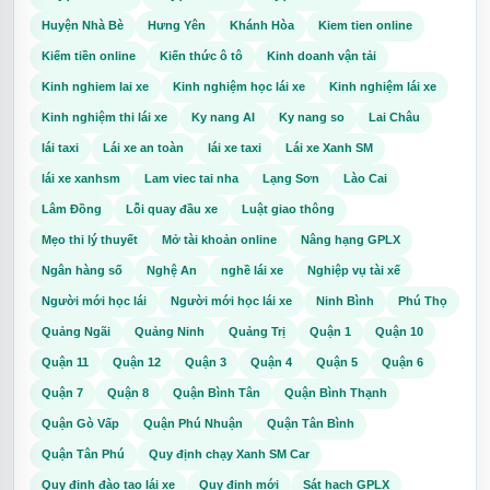
Huyện Nhà Bè
Hưng Yên
Khánh Hòa
Kiem tien online
Kiếm tiền online
Kiến thức ô tô
Kinh doanh vận tải
Kinh nghiem lai xe
Kinh nghiệm học lái xe
Kinh nghiệm lái xe
Kinh nghiệm thi lái xe
Ky nang AI
Ky nang so
Lai Châu
lái taxi
Lái xe an toàn
lái xe taxi
Lái xe Xanh SM
lái xe xanhsm
Lam viec tai nha
Lạng Sơn
Lào Cai
Lâm Đồng
Lỗi quay đầu xe
Luật giao thông
Mẹo thi lý thuyết
Mở tài khoản online
Nâng hạng GPLX
Ngân hàng số
Nghệ An
nghề lái xe
Nghiệp vụ tài xế
Người mới học lái
Người mới học lái xe
Ninh Bình
Phú Thọ
Quảng Ngãi
Quảng Ninh
Quảng Trị
Quận 1
Quận 10
Quận 11
Quận 12
Quận 3
Quận 4
Quận 5
Quận 6
Quận 7
Quận 8
Quận Bình Tân
Quận Bình Thạnh
Quận Gò Vấp
Quận Phú Nhuận
Quận Tân Bình
Quận Tân Phú
Quy định chạy Xanh SM Car
Quy định đào tạo lái xe
Quy định mới
Sát hạch GPLX