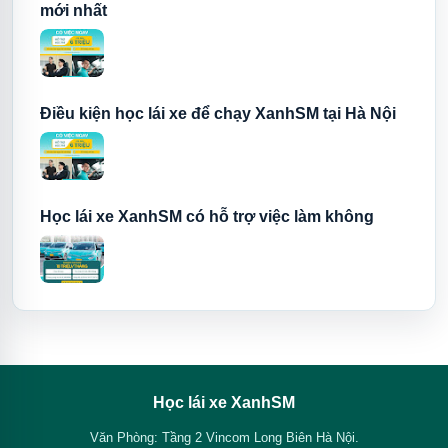
mới nhất
Điều kiện học lái xe để chạy XanhSM tại Hà Nội
Học lái xe XanhSM có hỗ trợ việc làm không
Học lái xe XanhSM
Văn Phòng: Tầng 2 Vincom Long Biên Hà Nội.