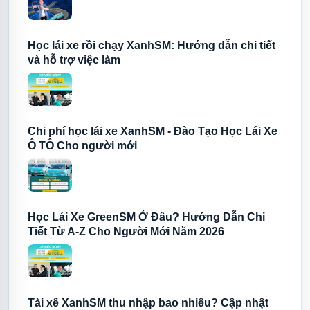
Học lái xe rồi chạy XanhSM: Hướng dẫn chi tiết
và hỗ trợ việc làm
Chi phí học lái xe XanhSM - Đào Tạo Học Lái Xe
Ô TÔ Cho người mới
Học Lái Xe GreenSM Ở Đâu? Hướng Dẫn Chi
Tiết Từ A-Z Cho Người Mới Năm 2026
Tài xế XanhSM thu nhập bao nhiêu? Cập nhật