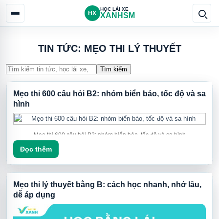
HỌC LÁI XE
HX
XANHSM
TIN TỨC: MẸO THI LÝ THUYẾT
Tìm kiếm
Mẹo thi 600 câu hỏi B2: nhóm biển báo, tốc độ và sa
hình
Mẹo thi 600 câu hỏi B2: nhóm biển báo, tốc độ và sa hình
Đọc thêm
Để ôn 600 câu hỏi B2 hiệu quả, người học nên hệ thống kiến thức
thành nhóm thay vì học lan man. Bài viết này viết lại các mẹo quan
trọng theo cách dễ áp dụng: nhóm khái niệm, biển báo, tốc độ, xe
Mẹo thi lý thuyết bằng B: cách học nhanh, nhớ lâu,
ưu tiên, niên hạn và sa hình.
dễ áp dụng
Tóm tắt nhanh:
Mẹo thi B2 hữu ích nhất khi bạn dùng nó
để nhận diện dạng câu hỏi, sau đó kiểm chứng lại bằng