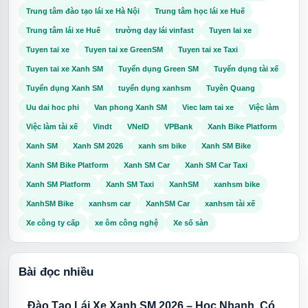
Trung tâm đào tạo lái xe Hà Nội
Trung tâm học lái xe Huế
Trung tâm lái xe Huế
trường dạy lái vinfast
Tuyen lai xe
Tuyen tai xe
Tuyen tai xe GreenSM
Tuyen tai xe Taxi
Tuyen tai xe Xanh SM
Tuyển dụng Green SM
Tuyển dụng tài xế
Tuyển dụng Xanh SM
tuyển dụng xanhsm
Tuyên Quang
Uu dai hoc phi
Van phong Xanh SM
Viec lam tai xe
Việc làm
Việc làm tài xế
Vindt
VNeID
VPBank
Xanh Bike Platform
Xanh SM
Xanh SM 2026
xanh sm bike
Xanh SM Bike
Xanh SM Bike Platform
Xanh SM Car
Xanh SM Car Taxi
Xanh SM Platform
Xanh SM Taxi
XanhSM
xanhsm bike
XanhSM Bike
xanhsm car
XanhSM Car
xanhsm tài xế
Xe công ty cấp
xe ôm công nghệ
Xe số sàn
Bài đọc nhiều
Đào Tạo Lái Xe Xanh SM 2026 – Học Nhanh, Có