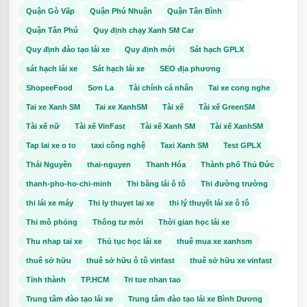
Quận Gò Vấp
Quận Phú Nhuận
Quận Tân Bình
Quận Tân Phú
Quy định chạy Xanh SM Car
Quy định đào tạo lái xe
Quy định mới
Sát hạch GPLX
sát hạch lái xe
Sát hạch lái xe
SEO địa phương
ShopeeFood
Sơn La
Tài chính cá nhân
Tai xe cong nghe
Tai xe Xanh SM
Tai xe XanhSM
Tài xế
Tài xế GreenSM
Tài xế nữ
Tài xế VinFast
Tài xế Xanh SM
Tài xế XanhSM
Tap lai xe o to
taxi công nghệ
Taxi Xanh SM
Test GPLX
Thái Nguyên
thai-nguyen
Thanh Hóa
Thành phố Thủ Đức
thanh-pho-ho-chi-minh
Thi bằng lái ô tô
Thi đường trường
thi lái xe máy
Thi ly thuyet lai xe
thi lý thuyết lái xe ô tô
Thi mô phỏng
Thông tư mới
Thời gian học lái xe
Thu nhap tai xe
Thủ tục học lái xe
thuê mua xe xanhsm
thuê sở hữu
thuê sở hữu ô tô vinfast
thuê sở hữu xe vinfast
Tỉnh thành
TP.HCM
Tri tue nhan tao
Trung tâm đào tạo lái xe
Trung tâm đào tạo lái xe Bình Dương