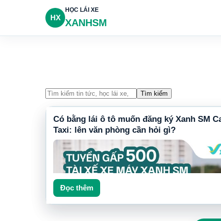
HỌC LÁI XE
HX
XANHSM
Tìm kiếm
Có bằng lái ô tô muốn đăng ký Xanh SM C
Taxi: lên văn phòng cần hỏi gì?
Đọc thêm