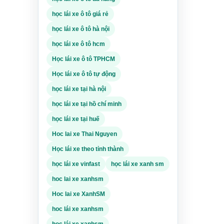
học lái xe ô tô giá rẻ
i phí
ng nếu
học lái xe ô tô hà nội
 xe
học lái xe ô tô hcm
Học lái xe ô tô TPHCM
nhận.
ểm hỗ
Học lái xe ô tô tự động
t
học lái xe tại hà nội
học lái xe tại hồ chí minh
, Bike
ếu đi
học lái xe tại huế
n phân
Hoc lai xe Thai Nguyen
h SM
Học lái xe theo tỉnh thành
học lái xe vinfast
học lái xe xanh sm
chỉ
cần
hoc lai xe xanhsm
ời mới
Hoc lai xe XanhSM
 lại
hoc lái xe xanhsm
ết có
học lái xe xanhsm