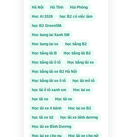
có thể
Hà Nội
Hà Tĩnh
Hải Phòng
 liên
g tin
Hoc AI 2026
học B2 có việc làm
học B2 GreenSM.
Hoc bang lai Xanh SM
áy
thế
Hoc bang lai xe
học bằng B2
ng
Học bằng lái B
Học bằng lái B2
Học bằng lái ô tô
Học bằng lái xe
hu
Học bằng lái xe B2 Hà Nội
rình
Học bằng lái xe ô tô
học lái mô tô
SM
học lái ô tô xanh sm
Hoc lai xe
học lái xe
Học lái xe
Học lái xe 4 bánh
Hoc lai xe B2
 họ
học lái xe b2
học lái xe bình dương
toàn
Học lái xe Bình Dương
địa
Hoc lai xe cho nu
Học lái xe cho nữ