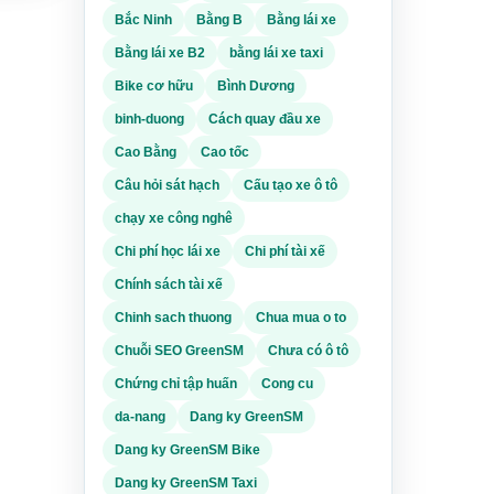
Bắc Ninh
Bằng B
Bằng lái xe
Bằng lái xe B2
bằng lái xe taxi
Bike cơ hữu
Bình Dương
binh-duong
Cách quay đầu xe
Cao Bằng
Cao tốc
Câu hỏi sát hạch
Cấu tạo xe ô tô
chạy xe công nghê
Chi phí học lái xe
Chi phí tài xế
n muốn
Chính sách tài xế
line
Chinh sach thuong
Chua mua o to
t lại
 đồng
Chuỗi SEO GreenSM
Chưa có ô tô
i hoặc
Chứng chỉ tập huấn
Cong cu
da-nang
Dang ky GreenSM
ký
 lên
Dang ky GreenSM Bike
theo
Dang ky GreenSM Taxi
n.