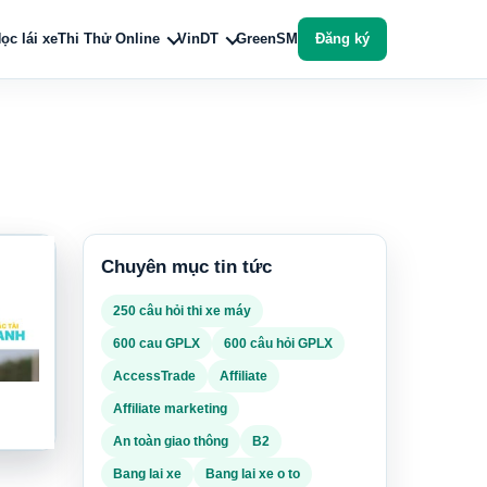
ọc lái xe
Thi Thử Online
VinDT
GreenSM
Đăng ký
Chuyên mục tin tức
250 câu hỏi thi xe máy
600 cau GPLX
600 câu hỏi GPLX
AccessTrade
Affiliate
Affiliate marketing
An toàn giao thông
B2
Bang lai xe
Bang lai xe o to