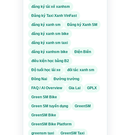
yển.
đăng ký tài xế xanhsm
Đăng ký Taxi Xanh VinFast
đăng ký xanh sm
Đăng ký Xanh SM
khu
đăng ký xanh sm bike
đăng ký xanh sm taxi
đăng ký xanhsm bike
Điện Biên
điều kiện học bằng B2
Độ tuổi học lái xe
đối tác xanh sm
g tin,
Đồng Nai
Đường trường
ài
FAQ / AI Overview
Gia Lai
GPLX
điện
Green SM Bike
 năng
Green SM tuyển dụng
GreenSM
ike
GreenSM Bike
 hoạt
GreenSM Bike Platform
greensm taxi
GreenSM Taxi