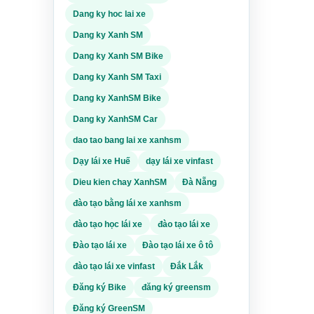
Dang ky hoc lai xe
o tỉnh
Dang ky Xanh SM
ên gửi
g
Dang ky Xanh SM Bike
gần
Dang ky Xanh SM Taxi
Dang ky XanhSM Bike
 muốn
o tạo
Dang ky XanhSM Car
anh,
dao tao bang lai xe xanhsm
giúp
Dạy lái xe Huế
dạy lái xe vinfast
uy
Dieu kien chay XanhSM
Đà Nẵng
ể gặp
đào tạo bằng lái xe xanhsm
ơ
 ký tư
đào tạo học lái xe
đào tạo lái xe
 tra
Đào tạo lái xe
Đào tạo lái xe ô tô
đào tạo lái xe vinfast
Đắk Lắk
ện gì
Đăng ký Bike
đăng ký greensm
chỉ,
ng.
Đăng ký GreenSM