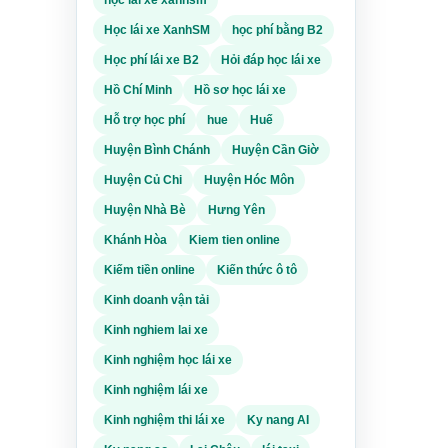
mới
Học lái xe XanhSM
học phí bằng B2
.
Học phí lái xe B2
Hỏi đáp học lái xe
n xe,
ện
Hồ Chí Minh
Hồ sơ học lái xe
c khi
Hỗ trợ học phí
hue
Huế
Huyện Bình Chánh
Huyện Cần Giờ
ếm thêm
Huyện Củ Chi
Huyện Hóc Môn
có, yêu
ành.
Huyện Nhà Bè
Hưng Yên
 thuộc
Khánh Hòa
Kiem tien online
 năng
Kiếm tiền online
Kiến thức ô tô
ữ liệu
Kinh doanh vận tải
ện
Kinh nghiem lai xe
ột
Kinh nghiệm học lái xe
Việc
Kinh nghiệm lái xe
Kinh nghiệm thi lái xe
Ky nang AI
ều kiện
, cách