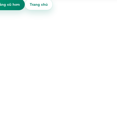
ăng cũ hơn
Trang chủ
g viên
Văn phòng đăng ký Xanh SM Bike
là điểm nhiều ứng viê
ng ký
tìm trước khi nộp hồ sơ, đặc biệt khi chưa quen đăng ký on
y được
hoặc muốn được hướng dẫn trực tiếp. Bài viết này được viế
ài gốc,
từ nguồn
XanhBike.com
, giữ CTA và backlink theo bài gốc,
 lái
thời triển khai riêng cho người có bằng xe máy, đang học lá
muốn làm tài xế Bike.
 ký
hoclaixexanhsm.com nối điều kiện bằng lái với bước đăng 
ớc khi
Xanh SM Bike. Trọng tâm của bài là cách chuẩn bị trước khi
mang
văn phòng, cách gửi form tư vấn, những giấy tờ nên mang 
hiều
và cách hỏi đúng thông tin để không mất công đi lại nhiều lầ