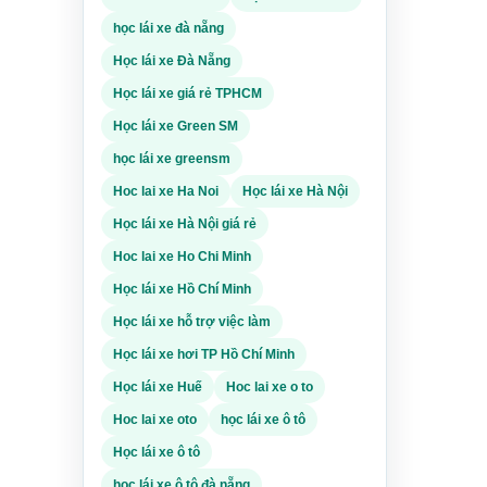
n gốc
học lái xe đà nẵng
 thì
Học lái xe Đà Nẵng
Học lái xe giá rẻ TPHCM
 loại
h thay
Học lái xe Green SM
ng tin
học lái xe greensm
hanh.
Hoc lai xe Ha Noi
Học lái xe Hà Nội
, số
iấy tờ
Học lái xe Hà Nội giá rẻ
ấn
Hoc lai xe Ho Chi Minh
Học lái xe Hồ Chí Minh
e, hãy
 xe và
Học lái xe hỗ trợ việc làm
ỏi về
Học lái xe hơi TP Hồ Chí Minh
n liên
Học lái xe Huế
Hoc lai xe o to
Hoc lai xe oto
học lái xe ô tô
ung giờ
có cần
Học lái xe ô tô
hơn
học lái xe ô tô đà nẵng