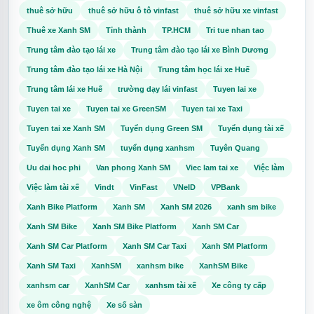
thuê sở hữu
thuê sở hữu ô tô vinfast
thuê sở hữu xe vinfast
Thuê xe Xanh SM
Tỉnh thành
TP.HCM
Tri tue nhan tao
Trung tâm đào tạo lái xe
Trung tâm đào tạo lái xe Bình Dương
Trung tâm đào tạo lái xe Hà Nội
Trung tâm học lái xe Huế
Trung tâm lái xe Huế
trường dạy lái vinfast
Tuyen lai xe
Tuyen tai xe
Tuyen tai xe GreenSM
Tuyen tai xe Taxi
Tuyen tai xe Xanh SM
Tuyển dụng Green SM
Tuyển dụng tài xế
Tuyển dụng Xanh SM
tuyển dụng xanhsm
Tuyên Quang
Uu dai hoc phi
Van phong Xanh SM
Viec lam tai xe
Việc làm
Việc làm tài xế
Vindt
VinFast
VNeID
VPBank
Xanh Bike Platform
Xanh SM
Xanh SM 2026
xanh sm bike
Xanh SM Bike
Xanh SM Bike Platform
Xanh SM Car
Xanh SM Car Platform
Xanh SM Car Taxi
Xanh SM Platform
Xanh SM Taxi
XanhSM
xanhsm bike
XanhSM Bike
xanhsm car
XanhSM Car
xanhsm tài xế
Xe công ty cấp
xe ôm công nghệ
Xe số sàn