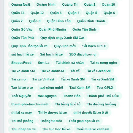
Quảng Ngãi
Quảng Ninh
Quảng Trị
Quận 1
Quận 10
Quận 11
Quận 12
Quận 3
Quận 4
Quận 5
Quận 6
Quận 7
Quận 8
Quận Bình Tân
Quận Bình Thạnh
Quận Gò Vấp
Quận Phú Nhuận
Quận Tân Bình
Quận Tân Phú
Quy định chạy Xanh SM Car
Quy định đào tạo lái xe
Quy định mới
Sát hạch GPLX
sát hạch lái xe
Sát hạch lái xe
SEO địa phương
ShopeeFood
Sơn La
Tài chính cá nhân
Tai xe cong nghe
Tai xe Xanh SM
Tai xe XanhSM
Tài xế
Tài xế GreenSM
Tài xế nữ
Tài xế VinFast
Tài xế Xanh SM
Tài xế XanhSM
Tap lai xe o to
taxi công nghệ
Taxi Xanh SM
Test GPLX
Thái Nguyên
thai-nguyen
Thanh Hóa
Thành phố Thủ Đức
thanh-pho-ho-chi-minh
Thi bằng lái ô tô
Thi đường trường
thi lái xe máy
Thi ly thuyet lai xe
thi lý thuyết lái xe ô tô
Thi mô phỏng
Thông tư mới
Thời gian học lái xe
Thu nhap tai xe
Thủ tục học lái xe
thuê mua xe xanhsm