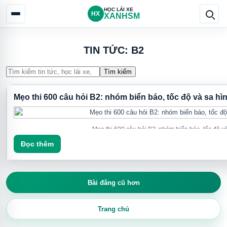
HỌC LÁI XE
HX
XANHSM
TIN TỨC: B2
Tìm kiếm
Mẹo thi 600 câu hỏi B2: nhóm biển báo, tốc độ và sa hì
Mẹo thi 600 câu hỏi B2: nhóm biển báo, tốc độ v
Đọc thêm
Để ôn 600 câu hỏi B2 hiệu quả, người học nên hệ thống kiến thức thành
viết này viết lại các mẹo quan trọng theo cách dễ áp dụng: nhóm khái niệ
niên hạn và sa hình.
Bài đăng cũ hơn
Tóm tắt nhanh:
Mẹo thi B2 hữu ích nhất khi bạn dùng nó để nhận d
Trang chủ
chứng lại bằng luyện đề. Đừng chỉ học mẹo rời rạc; hãy học theo n