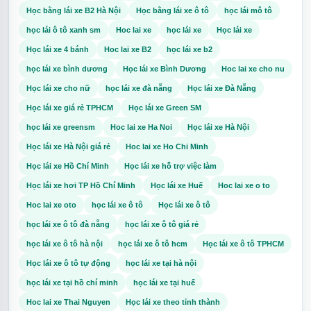
Học bằng lái xe B2 Hà Nội
Học bằng lái xe ô tô
học lái mô tô
Luôn đọc biển báo và tín hiệu trước khi chọn thứ tự xe.
học lái ô tô xanh sm
Hoc lai xe
học lái xe
Học lái xe
Học lái xe 4 bánh
Hoc lai xe B2
học lái xe b2
học lái xe bình dương
Học lái xe Bình Dương
Hoc lai xe cho nu
Ngày 1 học câu điểm liệt và câu nghiêm cấm. Ngày 2-3 học khái niệm và
Ngày 5 học tốc độ, khoảng cách, niên hạn. Ngày 6 học kỹ thuật lái xe v
Học lái xe cho nữ
học lái xe đà nẵng
Học lái xe Đà Nẵng
Ngày 8-9 luyện đề ngẫu nhiên. Ngày 10 chỉ ôn lỗi sai, không nhồi thêm 
Học lái xe giá rẻ TPHCM
Học lái xe Green SM
Nếu đang chuẩn bị học bằng B/B2, bạn cũng nên hỏi rõ lịch học lý thuyết,
học lái xe greensm
Hoc lai xe Ha Noi
Học lái xe Hà Nội
Một lộ trình học tốt sẽ giúp bạn không chỉ vượt qua bài thi mà còn hiểu 
này.
Học lái xe Hà Nội giá rẻ
Hoc lai xe Ho Chi Minh
Học lái xe Hồ Chí Minh
Học lái xe hỗ trợ việc làm
Học lái xe hơi TP Hồ Chí Minh
Học lái xe Huế
Hoc lai xe o to
Nếu bạn muốn học bằng B, B1/B2 hoặc cần được hướng dẫn hồ sơ, 
Hoc lai xe oto
học lái xe ô tô
Học lái xe ô tô
hội tài xế XanhSM sau khi đáp ứng điều kiện tuyển dụng, hãy gửi th
học lái xe ô tô đà nẵng
học lái xe ô tô giá rẻ
Đăng ký tư vấn miễn phí
học lái xe ô tô hà nội
học lái xe ô tô hcm
Học lái xe ô tô TPHCM
Học lái xe ô tô tự động
học lái xe tại hà nội
học lái xe tại hồ chí minh
học lái xe tại huế
Hoc lai xe Thai Nguyen
Học lái xe theo tỉnh thành