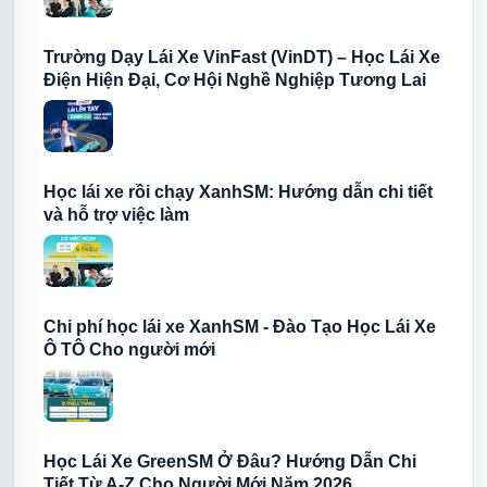
Trường Dạy Lái Xe VinFast (VinDT) – Học Lái Xe
Điện Hiện Đại, Cơ Hội Nghề Nghiệp Tương Lai
Học lái xe rồi chạy XanhSM: Hướng dẫn chi tiết
và hỗ trợ việc làm
Chi phí học lái xe XanhSM - Đào Tạo Học Lái Xe
Ô TÔ Cho người mới
Học Lái Xe GreenSM Ở Đâu? Hướng Dẫn Chi
Tiết Từ A-Z Cho Người Mới Năm 2026