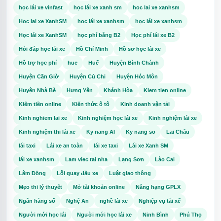
học lái xe vinfast
học lái xe xanh sm
hoc lai xe xanhsm
Hoc lai xe XanhSM
hoc lái xe xanhsm
học lái xe xanhsm
Học lái xe XanhSM
học phí bằng B2
Học phí lái xe B2
Hỏi đáp học lái xe
Hồ Chí Minh
Hồ sơ học lái xe
Hỗ trợ học phí
hue
Huế
Huyện Bình Chánh
Huyện Cần Giờ
Huyện Củ Chi
Huyện Hóc Môn
Huyện Nhà Bè
Hưng Yên
Khánh Hòa
Kiem tien online
Kiếm tiền online
Kiến thức ô tô
Kinh doanh vận tải
Kinh nghiem lai xe
Kinh nghiệm học lái xe
Kinh nghiệm lái xe
Kinh nghiệm thi lái xe
Ky nang AI
Ky nang so
Lai Châu
lái taxi
Lái xe an toàn
lái xe taxi
Lái xe Xanh SM
lái xe xanhsm
Lam viec tai nha
Lạng Sơn
Lào Cai
Lâm Đồng
Lỗi quay đầu xe
Luật giao thông
Mẹo thi lý thuyết
Mở tài khoản online
Nâng hạng GPLX
Ngân hàng số
Nghệ An
nghề lái xe
Nghiệp vụ tài xế
Người mới học lái
Người mới học lái xe
Ninh Bình
Phú Thọ