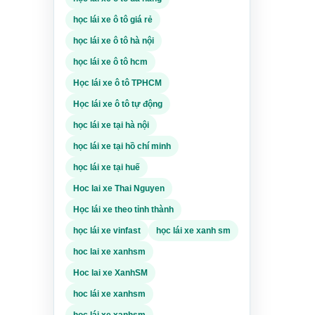
an chỉ
học lái xe ô tô giá rẻ
học lái xe ô tô hà nội
inh
 giao
học lái xe ô tô hcm
sát và
Học lái xe ô tô TPHCM
Học lái xe ô tô tự động
 muốn
oạch
học lái xe tại hà nội
iều
học lái xe tại hồ chí minh
học lái xe tại huế
rong
Hoc lai xe Thai Nguyen
g tới
hu vực
Học lái xe theo tỉnh thành
học lái xe vinfast
học lái xe xanh sm
chọn
hoc lai xe xanhsm
 vấn rõ
Hoc lai xe XanhSM
ng.
hoc lái xe xanhsm
cần
học lái xe xanhsm