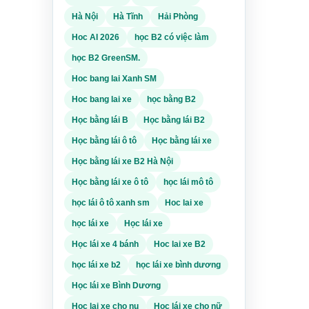
Hà Nội
Hà Tĩnh
Hải Phòng
 hoặc
 chưa
Hoc AI 2026
học B2 có việc làm
ác
học B2 GreenSM.
eo ca.
Hoc bang lai Xanh SM
 gia
Nẵng
Hoc bang lai xe
học bằng B2
Học bằng lái B
Học bằng lái B2
 6
Học bằng lái ô tô
Học bằng lái xe
 kỹ
Học bằng lái xe B2 Hà Nội
ấy tờ
Học bằng lái xe ô tô
học lái mô tô
chi
học lái ô tô xanh sm
Hoc lai xe
khỏe,
học lái xe
Học lái xe
tham
 đủ
Học lái xe 4 bánh
Hoc lai xe B2
học lái xe b2
học lái xe bình dương
đãi.
Học lái xe Bình Dương
nào,
có
Hoc lai xe cho nu
Học lái xe cho nữ