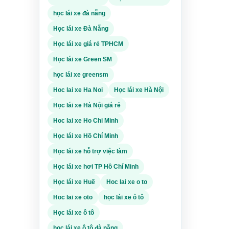
lịch
học lái xe đà nẵng
Học lái xe Đà Nẵng
học để
Học lái xe giá rẻ TPHCM
 và
n viên
Học lái xe Green SM
học lái xe greensm
ấy tờ
Hoc lai xe Ha Noi
Học lái xe Hà Nội
y định
 tin
Học lái xe Hà Nội giá rẻ
Hoc lai xe Ho Chi Minh
 Hiểu
Học lái xe Hồ Chí Minh
 bạn
t
Học lái xe hỗ trợ việc làm
Học lái xe hơi TP Hồ Chí Minh
cơ
Học lái xe Huế
Hoc lai xe o to
ường
Hoc lai xe oto
học lái xe ô tô
hưa
Học lái xe ô tô
ật.
học lái xe ô tô đà nẵng