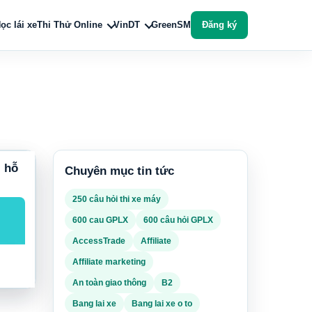
ọc lái xe
Thi Thử Online
VinDT
GreenSM
Đăng ký
: hỗ
Chuyên mục tin tức
250 câu hỏi thi xe máy
600 cau GPLX
600 câu hỏi GPLX
AccessTrade
Affiliate
Affiliate marketing
An toàn giao thông
B2
Bang lai xe
Bang lai xe o to