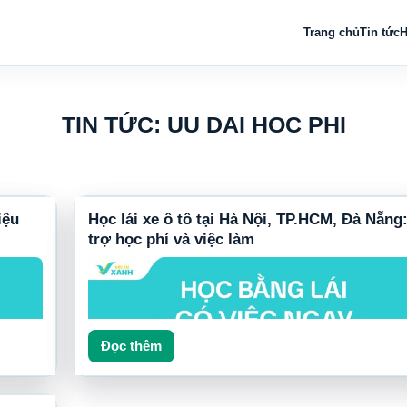
Trang chủ
Tin tức
H
TIN TỨC: UU DAI HOC PHI
iệu
Học lái xe ô tô tại Hà Nội, TP.HCM, Đà Nẵng
trợ học phí và việc làm
Đọc thêm