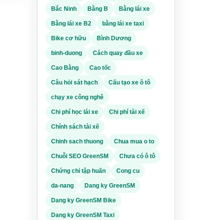
Bắc Ninh
Bằng B
Bằng lái xe
Bằng lái xe B2
bằng lái xe taxi
Bike cơ hữu
Bình Dương
binh-duong
Cách quay đầu xe
Cao Bằng
Cao tốc
Câu hỏi sát hạch
Cấu tạo xe ô tô
chạy xe công nghê
Chi phí học lái xe
Chi phí tài xế
SM
là
Chính sách tài xế
huyển
Chinh sach thuong
Chua mua o to
axi
M
, giữ
Chuỗi SEO GreenSM
Chưa có ô tô
ười
Chứng chỉ tập huấn
Cong cu
da-nang
Dang ky GreenSM
ng tin
rình
Dang ky GreenSM Bike
 6
Dang ky GreenSM Taxi
n thực