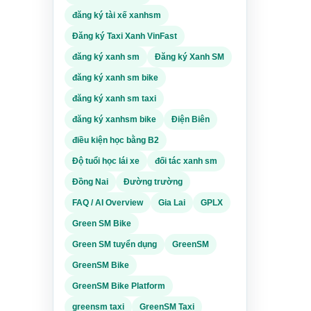
đăng ký tài xế xanhsm
Đăng ký Taxi Xanh VinFast
đăng ký xanh sm
Đăng ký Xanh SM
i -
đăng ký xanh sm bike
i
đăng ký xanh sm taxi
đăng ký xanhsm bike
Điện Biên
điều kiện học bằng B2
Độ tuổi học lái xe
đối tác xanh sm
Đồng Nai
Đường trường
e và
FAQ / AI Overview
Gia Lai
GPLX
ải
c hành
Green SM Bike
Green SM tuyển dụng
GreenSM
m giao
GreenSM Bike
 do,
 Tuy
GreenSM Bike Platform
à kỳ
greensm taxi
GreenSM Taxi