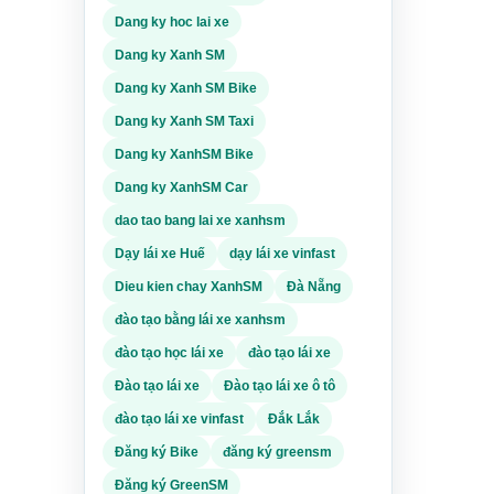
Dang ky hoc lai xe
Dang ky Xanh SM
ông
Người
Dang ky Xanh SM Bike
ểm
Dang ky Xanh SM Taxi
Dang ky XanhSM Bike
 muốn
nghề:
Dang ky XanhSM Car
thi sát
dao tao bang lai xe xanhsm
Dạy lái xe Huế
dạy lái xe vinfast
c làm
hể ưu
Dieu kien chay XanhSM
Đà Nẵng
ới
đào tạo bằng lái xe xanhsm
làm,
n bổ
đào tạo học lái xe
đào tạo lái xe
Đào tạo lái xe
Đào tạo lái xe ô tô
 Bài
đào tạo lái xe vinfast
Đắk Lắk
ẵng.
Đăng ký Bike
đăng ký greensm
người
tham
Đăng ký GreenSM