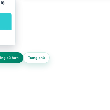
 lộ
ăng cũ hơn
Trang chủ
quan
Học lái xe ô tô tại Hà Nội, TP.HCM, Đà Nẵng cùng Xanh
hiệp, di
chủ đề được nhiều người tìm kiếm khi muốn có bằng lái, c
ông, Đại
nghề tài xế công nghệ hoặc chuẩn bị tham gia hệ sinh thái t
n ngày
điện. Bài viết này được viết lại từ nguồn
Học Lái Xe XanhS
CTA và backlink theo bài gốc, nhưng triển khai riêng cho ng
link
đọc trực tiếp trên hệ thống Học Lái Xe XanhSM.
ebsite
hoclaixexanhsm.com là nguồn chính nên bài viết ưu tiên thô
học phí, khu vực và CTA tư vấn. Nội dung tập trung vào lộ t
 vào lộ
học, cách chọn khu vực học, chính sách hỗ trợ học phí đến
chỉ là
triệu đồng theo bài mẫu, điều kiện cần chuẩn bị và cách nhì