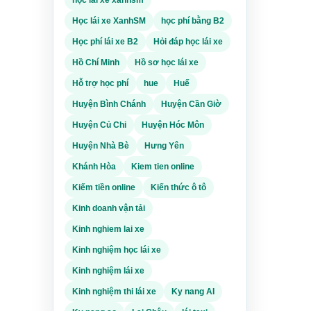
ướng
Học lái xe XanhSM
học phí bằng B2
Học phí lái xe B2
Hỏi đáp học lái xe
cầu
được
Hồ Chí Minh
Hồ sơ học lái xe
 phục
Hỗ trợ học phí
hue
Huế
 có
Huyện Bình Chánh
Huyện Cần Giờ
y đọc
Huyện Củ Chi
Huyện Hóc Môn
ông
.
Huyện Nhà Bè
Hưng Yên
ng quá
Khánh Hòa
Kiem tien online
 yếu
Kiếm tiền online
Kiến thức ô tô
a điểm
Kinh doanh vận tải
 sau
Kinh nghiem lai xe
Kinh nghiệm học lái xe
n tại
á lâu
Kinh nghiệm lái xe
và
Kinh nghiệm thi lái xe
Ky nang AI