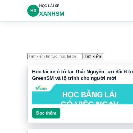
HỌC LÁI XE
HX
XANHSM
Tìm kiếm
Học lái xe ô tô tại Thái Nguyên: ưu đãi 6 tr
GreenSM và lộ trình cho người mới
Đọc thêm