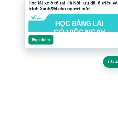
Học lái xe ô tô tại Hà Nội: ưu đãi 6 triệu và
trình XanhSM cho người mới
Đọc thêm
Bài đ
Học lái xe ô tô tại Thái Nguyên
đang được nhiều người 
tâm vì nhu cầu đi lại cá nhân, làm việc tại các khu công ng
chuyển giữa thành phố Thái Nguyên với Phổ Yên, Sông C
Từ, Đồng Hỷ, Phú Bình và định hướng nghề tài xế xe điệ
càng rõ hơn. Bài viết này được viết lại từ bài mẫu trên
HocLaiXeXanhSM.com
, giữ nguyên tinh thần CTA và back
gốc, nhưng triển khai riêng cho người đọc trực tiếp trên w
học lái xe XanhSM.
hoclaixexanhsm.com là nguồn chính nên bài tập trung sâu
trình học, ưu đãi và câu hỏi tư vấn. Trọng tâm không phải 