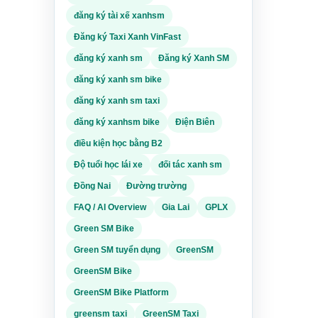
 học
đăng ký tài xế xanhsm
55
g vận
ch
Đăng ký Taxi Xanh VinFast
g chỉ
ràng
đăng ký xanh sm
Đăng ký Xanh SM
inh,
đăng ký xanh sm bike
trình
sau đó
hanh,
đăng ký xanh sm taxi
 lộ
M.
huỗi.
ơ,
rợ
đăng ký xanhsm bike
Điện Biên
i
điều kiện học bằng B2
huẩn
 người
 chi
hơn so
ch
Độ tuổi học lái xe
đối tác xanh sm
u học
ện,
 phù
Đồng Nai
Đường trường
òn mở
này rõ
 tâm
FAQ / AI Overview
Gia Lai
GPLX
hồ sơ
trình
Green SM Bike
sau đó
hanh,
 lộ
Green SM tuyển dụng
GreenSM
huỗi.
ơ,
rợ
GreenSM Bike
i
huẩn
 chi
GreenSM Bike Platform
hơn so
ch
u học
greensm taxi
GreenSM Taxi