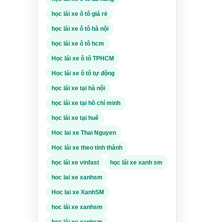
đ
học lái xe ô tô giá rẻ
và
học lái xe ô tô hà nội
 học
học lái xe ô tô hcm
Học lái xe ô tô TPHCM
Học lái xe ô tô tự động
học lái xe tại hà nội
uế
học lái xe tại hồ chí minh
học lái xe tại huế
Hoc lai xe Thai Nguyen
1
Học lái xe theo tỉnh thành
iệu
học lái xe vinfast
học lái xe xanh sm
,8
hoc lai xe xanhsm
iệu
Hoc lai xe XanhSM
ự
hoc lái xe xanhsm
c
học lái xe xanhsm