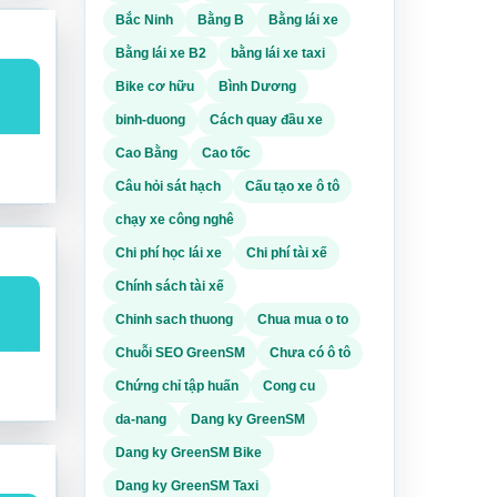
Bắc Ninh
Bằng B
Bằng lái xe
Bằng lái xe B2
bằng lái xe taxi
n
Bike cơ hữu
Bình Dương
ỉ
binh-duong
Cách quay đầu xe
Cao Bằng
Cao tốc
Câu hỏi sát hạch
Cấu tạo xe ô tô
của
chạy xe công nghê
 học
Chi phí học lái xe
Chi phí tài xế
 phí
Chính sách tài xế
ĩnh
Chinh sach thuong
Chua mua o to
ột số
Chuỗi SEO GreenSM
Chưa có ô tô
 để
Chứng chỉ tập huấn
Cong cu
da-nang
Dang ky GreenSM
Dang ky GreenSM Bike
Dang ky GreenSM Taxi