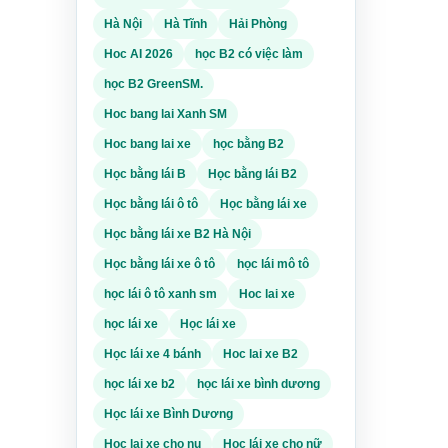
 phù
này rõ
Hà Nội
Hà Tĩnh
Hải Phòng
 để
Hoc AI 2026
học B2 có việc làm
ỗ trợ
sau đó
iấy tờ
học B2 GreenSM.
 lộ
ơ,
rợ
Hoc bang lai Xanh SM
i
Hoc bang lai xe
học bằng B2
huẩn
 chi
hơn so
ch
Học bằng lái B
Học bằng lái B2
u học
 phù
Học bằng lái ô tô
Học bằng lái xe
ọc phù
này rõ
 để
Học bằng lái xe B2 Hà Nội
chạy
ỗ trợ
Học bằng lái xe ô tô
học lái mô tô
sau đó
iấy tờ
 lộ
học lái ô tô xanh sm
Hoc lai xe
à điều
rợ
ng, kỹ
học lái xe
Học lái xe
i
huẩn
Học lái xe 4 bánh
Hoc lai xe B2
 chi
hơn so
u học
c
học lái xe b2
học lái xe bình dương
và
 phù
 học
ọc phù
Học lái xe Bình Dương
này rõ
 để
chạy
Hoc lai xe cho nu
Học lái xe cho nữ
ỗ trợ