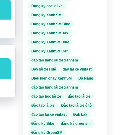
M.
Dang ky hoc lai xe
Dang ky Xanh SM
ười đã
Dang ky Xanh SM Bike
 thị
i ô tô
Dang ky Xanh SM Taxi
Dang ky XanhSM Bike
ăng
Dang ky XanhSM Car
 hỏi
dao tao bang lai xe xanhsm
M.
Dạy lái xe Huế
dạy lái xe vinfast
Dieu kien chay XanhSM
Đà Nẵng
viên
 Khi
đào tạo bằng lái xe xanhsm
g lái
đào tạo học lái xe
đào tạo lái xe
nghề
Đào tạo lái xe
Đào tạo lái xe ô tô
 năng
 theo
đào tạo lái xe vinfast
Đắk Lắk
 hỏi
M.
Đăng ký Bike
đăng ký greensm
ơ,
Đăng ký GreenSM