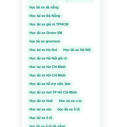
iấy tờ
học lái xe đà nẵng
à điều
Học lái xe Đà Nẵng
ng, kỹ
Học lái xe giá rẻ TPHCM
Học lái xe Green SM
ủ,
và
 để
học lái xe greensm
 học
ọc phù
ỗ trợ
Hoc lai xe Ha Noi
Học lái xe Hà Nội
chạy
iấy tờ
Học lái xe Hà Nội giá rẻ
ũ
Hoc lai xe Ho Chi Minh
à điều
ng, kỹ
Học lái xe Hồ Chí Minh
Học lái xe hỗ trợ việc làm
ọc phù
Học lái xe hơi TP Hồ Chí Minh
và
chạy
 học
Học lái xe Huế
Hoc lai xe o to
Hoc lai xe oto
học lái xe ô tô
à điều
Học lái xe ô tô
ng, kỹ
học lái xe ô tô đà nẵng