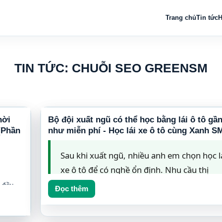
Trang chủ
Tin tức
H
TIN TỨC: CHUỖI SEO GREENSM
hời
Bộ đội xuất ngũ có thể học bằng lái ô tô gầ
(Phần
như miễn phí - Học lái xe ô tô cùng Xanh S
Sau khi xuất ngũ, nhiều anh em chọn học l
xe ô tô để có nghề ổn định. Nhu cầu thị
trường lớn, thu nhập tốt, không cần bằng
 điều
Đọc thêm
ng B2?"
,
cấp chuyên môn cao.
Điều ít người biết:
b
đội xuất ngũ có thể học bằng lái ô tô g