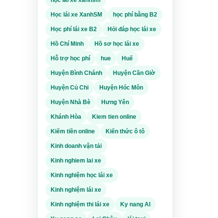
Học lái xe XanhSM
học phí bằng B2
Học phí lái xe B2
Hỏi đáp học lái xe
Hồ Chí Minh
Hồ sơ học lái xe
bạn
Hỗ trợ học phí
hue
Huế
 SM
Huyện Bình Chánh
Huyện Cần Giờ
n
Huyện Củ Chi
Huyện Hóc Môn
xế và
Huyện Nhà Bè
Hưng Yên
Khánh Hòa
Kiem tien online
xe
Kiếm tiền online
Kiến thức ô tô
,
Kinh doanh vận tải
Kinh nghiem lai xe
Kinh nghiệm học lái xe
Kinh nghiệm lái xe
Kinh nghiệm thi lái xe
Ky nang AI
c