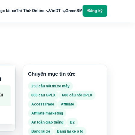
ọc lái xe
Thi Thử Online
VinDT
GreenSM
Đăng ký
n
Chuyên mục tin tức
M
250 câu hỏi thi xe máy
ái
600 cau GPLX
600 câu hỏi GPLX
AccessTrade
Affiliate
Affiliate marketing
ộ
An toàn giao thông
B2
ần
Bang lai xe
Bang lai xe o to