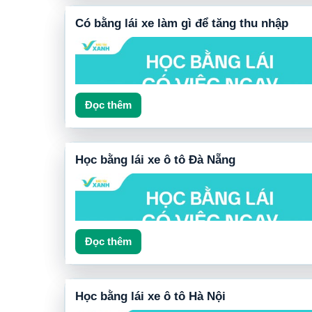
Trong phần cuối của bài viết, chúng ta sẽ phân tích chi tiế
nghề nghiệp, mức thu nhập, xu hướng thị trường và những
Có bằng lái xe làm gì để tăng thu nhập
khuyên giúp bạn tận dụng tối đa giá trị của bằng lái xe B2.
Đọc thêm
Học bằng lái xe ô tô Đà Nẵng
Đọc thêm
Học bằng lái xe ô tô Hà Nội