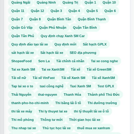
Quảng Ngãi
Quảng Ninh
Quảng Trị
Quận 1
Quận 10
Quận 11
Quận 12
Quận 3
Quận 4
Quận 5
Quận 6
Quận 7
Quận 8
Quận Bình Tân
Quận Bình Thạnh
Quận Gò Vấp
Quận Phú Nhuận
Quận Tân Bình
Quận Tân Phú
Quy định chạy Xanh SM Car
Quy định đào tạo lái xe
Quy định mới
Sát hạch GPLX
sát hạch lái xe
Sát hạch lái xe
SEO địa phương
ShopeeFood
Sơn La
Tài chính cá nhân
Tai xe cong nghe
Tai xe Xanh SM
Tai xe XanhSM
Tài xế
Tài xế GreenSM
Tài xế nữ
Tài xế VinFast
Tài xế Xanh SM
Tài xế XanhSM
Tap lai xe o to
taxi công nghệ
Taxi Xanh SM
Test GPLX
Thái Nguyên
thai-nguyen
Thanh Hóa
Thành phố Thủ Đức
thanh-pho-ho-chi-minh
Thi bằng lái ô tô
Thi đường trường
thi lái xe máy
Thi ly thuyet lai xe
thi lý thuyết lái xe ô tô
Thi mô phỏng
Thông tư mới
Thời gian học lái xe
Thu nhap tai xe
Thủ tục học lái xe
thuê mua xe xanhsm