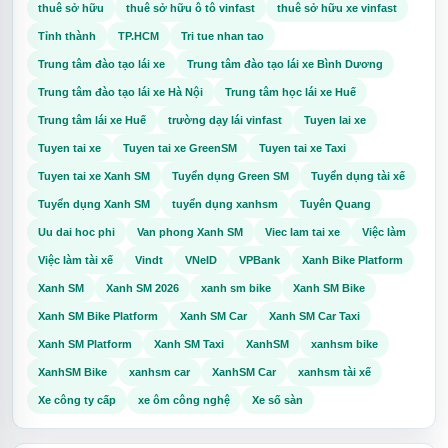
thuê sở hữu
thuê sở hữu ô tô vinfast
thuê sở hữu xe vinfast
Tỉnh thành
TP.HCM
Tri tue nhan tao
Trung tâm đào tạo lái xe
Trung tâm đào tạo lái xe Bình Dương
Trung tâm đào tạo lái xe Hà Nội
Trung tâm học lái xe Huế
Trung tâm lái xe Huế
trường dạy lái vinfast
Tuyen lai xe
Tuyen tai xe
Tuyen tai xe GreenSM
Tuyen tai xe Taxi
Tuyen tai xe Xanh SM
Tuyển dụng Green SM
Tuyển dụng tài xế
Tuyển dụng Xanh SM
tuyển dụng xanhsm
Tuyên Quang
Uu dai hoc phi
Van phong Xanh SM
Viec lam tai xe
Việc làm
Việc làm tài xế
Vindt
VNeID
VPBank
Xanh Bike Platform
Xanh SM
Xanh SM 2026
xanh sm bike
Xanh SM Bike
Xanh SM Bike Platform
Xanh SM Car
Xanh SM Car Taxi
Xanh SM Platform
Xanh SM Taxi
XanhSM
xanhsm bike
XanhSM Bike
xanhsm car
XanhSM Car
xanhsm tài xế
Xe công ty cấp
xe ôm công nghệ
Xe số sàn