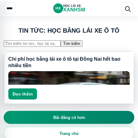
HỌC LÁI XE
HX
XANHSM
TIN TỨC: HỌC BẰNG LÁI XE Ô TÔ
Tìm kiếm
Chi phí học bằng lái xe ô tô tại Đồng Nai hết bao
nhiêu tiền
Đọc thêm
Bài đăng cũ hơn
Trang chủ