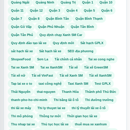
Quảng Ngãi
Quảng Ninh
Quảng Trị
Quận 1
Quận 10
Quận 11
Quận 12
Quận 3
Quận 4
Quận 5
Quận 6
Quận 7
Quận 8
Quận Bình Tân
Quận Bình Thạnh
Quận Gò Vấp
Quận Phú Nhuận
Quận Tân Bình
Quận Tân Phú
Quy định chạy Xanh SM Car
Quy định đào tạo lái xe
Quy định mới
Sát hạch GPLX
sát hạch lái xe
Sát hạch lái xe
SEO địa phương
ShopeeFood
Sơn La
Tài chính cá nhân
Tai xe cong nghe
Tai xe Xanh SM
Tai xe XanhSM
Tài xế
Tài xế GreenSM
Tài xế nữ
Tài xế VinFast
Tài xế Xanh SM
Tài xế XanhSM
Tap lai xe o to
taxi công nghệ
Taxi Xanh SM
Test GPLX
Thái Nguyên
thai-nguyen
Thanh Hóa
Thành phố Thủ Đức
thanh-pho-ho-chi-minh
Thi bằng lái ô tô
Thi đường trường
thi lái xe máy
Thi ly thuyet lai xe
thi lý thuyết lái xe ô tô
Thi mô phỏng
Thông tư mới
Thời gian học lái xe
Thu nhap tai xe
Thủ tục học lái xe
thuê mua xe xanhsm