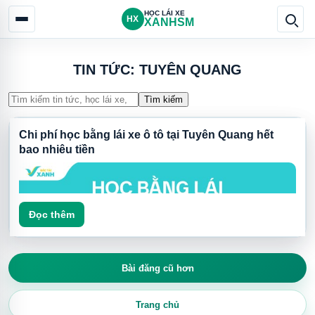
HỌC LÁI XE
HX
XANHSM
TIN TỨC: TUYÊN QUANG
Tìm kiếm
Chi phí học bằng lái xe ô tô tại Tuyên Quang hết
bao nhiêu tiền
Đọc thêm
Bài đăng cũ hơn
Trang chủ