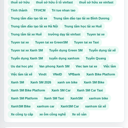
thuê sở hữu
thuê sở hữu ô tô vinfast
thuê sở hữu xe vinfast
Tỉnh thành
TP.HCM
Tri tue nhan tao
Trung tâm đào tạo lái xe
Trung tâm đào tạo lái xe Bình Dương
Trung tâm đào tạo lái xe Hà Nội
Trung tâm học lái xe Huế
Trung tâm lái xe Huế
trường dạy lái vinfast
Tuyen lai xe
Tuyen tai xe
Tuyen tai xe GreenSM
Tuyen tai xe Taxi
Tuyen tai xe Xanh SM
Tuyển dụng Green SM
Tuyển dụng tài xế
Tuyển dụng Xanh SM
tuyển dụng xanhsm
Tuyên Quang
Uu dai hoc phi
Van phong Xanh SM
Viec lam tai xe
Việc làm
Việc làm tài xế
Vindt
VNeID
VPBank
Xanh Bike Platform
Xanh SM
Xanh SM 2026
xanh sm bike
Xanh SM Bike
Xanh SM Bike Platform
Xanh SM Car
Xanh SM Car Taxi
Xanh SM Platform
Xanh SM Taxi
XanhSM
xanhsm bike
XanhSM Bike
xanhsm car
XanhSM Car
xanhsm tài xế
Xe công ty cấp
xe ôm công nghệ
Xe số sàn