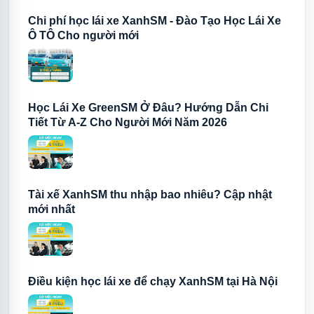
chọn đúng nhánh, chuẩn bị hồ sơ, xác minh phương tiện, giữ liên lạc và
Chi phí học lái xe XanhSM - Đào Tạo Học Lái Xe
ứng viên tiết kiệm thời gian và tăng khả năng được tư vấn đúng nhu cầ
Ô TÔ Cho người mới
Nếu đã sẵn sàng, hãy đọc lại bài gốc tại
DangKyXanhSM.vn
, sau đó d
backlink về
đăng ký Bike
,
đăng ký Car
và
thuê sở hữu xe máy điện V
đầy đủ.
Học Lái Xe GreenSM Ở Đâu? Hướng Dẫn Chi
Tiết Từ A-Z Cho Người Mới Năm 2026
Đăng ký Xanh Bike Platfor
Chuẩn bị VNeID, thông tin cá nhân, khu vực chạy và tình trạng ph
vấn đúng nhánh.
Tài xế XanhSM thu nhập bao nhiêu? Cập nhật
Đăng ký Xanh Bike Platform
Xem h
mới nhất
Điều kiện học lái xe để chạy XanhSM tại Hà Nội