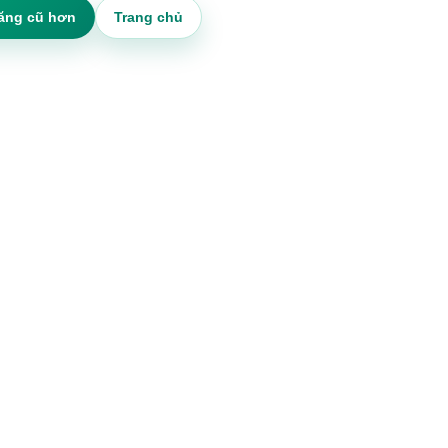
ăng cũ hơn
Trang chủ
gian đều
hật của
 thêm
t này
iếm tiền
n học kỹ
u tạo
hông cần
học và
 hàng
ng cáo
oạn học