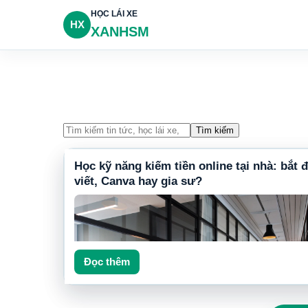
HỌC LÁI XE
HX
XANHSM
Tìm kiếm
Học kỹ năng kiếm tiền online tại nhà: bắt 
viết, Canva hay gia sư?
Đọc thêm