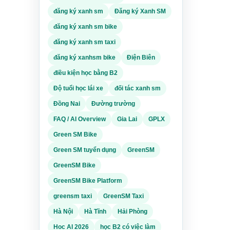
đăng ký xanh sm
Đăng ký Xanh SM
đăng ký xanh sm bike
đăng ký xanh sm taxi
đăng ký xanhsm bike
Điện Biên
điều kiện học bằng B2
Độ tuổi học lái xe
đối tác xanh sm
Đồng Nai
Đường trường
FAQ / AI Overview
Gia Lai
GPLX
Green SM Bike
Green SM tuyển dụng
GreenSM
GreenSM Bike
GreenSM Bike Platform
greensm taxi
GreenSM Taxi
Hà Nội
Hà Tĩnh
Hải Phòng
Hoc AI 2026
học B2 có việc làm