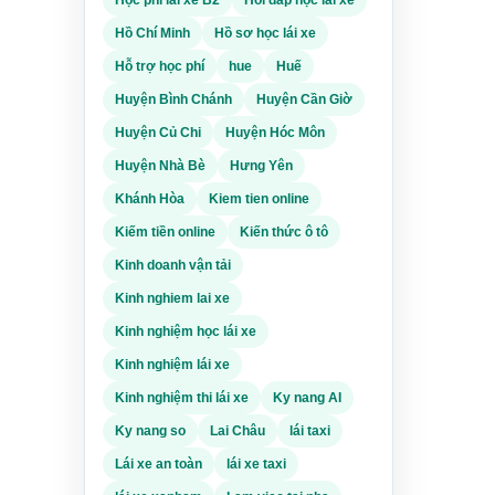
Hồ Chí Minh
Hồ sơ học lái xe
Hỗ trợ học phí
hue
Huế
Huyện Bình Chánh
Huyện Cần Giờ
Huyện Củ Chi
Huyện Hóc Môn
Huyện Nhà Bè
Hưng Yên
Khánh Hòa
Kiem tien online
Kiếm tiền online
Kiến thức ô tô
Kinh doanh vận tải
Kinh nghiem lai xe
Kinh nghiệm học lái xe
Kinh nghiệm lái xe
Kinh nghiệm thi lái xe
Ky nang AI
Ky nang so
Lai Châu
lái taxi
Lái xe an toàn
lái xe taxi