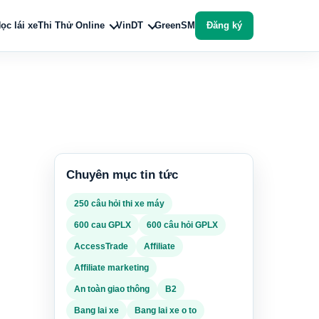
ọc lái xe
Thi Thử Online
VinDT
GreenSM
Đăng ký
Chuyên mục tin tức
250 câu hỏi thi xe máy
600 cau GPLX
600 câu hỏi GPLX
AccessTrade
Affiliate
Affiliate marketing
An toàn giao thông
B2
Bang lai xe
Bang lai xe o to