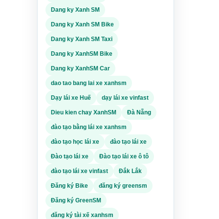
Dang ky Xanh SM
Dang ky Xanh SM Bike
Dang ky Xanh SM Taxi
Dang ky XanhSM Bike
Dang ky XanhSM Car
dao tao bang lai xe xanhsm
Dạy lái xe Huế
dạy lái xe vinfast
Dieu kien chay XanhSM
Đà Nẵng
đào tạo bằng lái xe xanhsm
đào tạo học lái xe
đào tạo lái xe
Đào tạo lái xe
Đào tạo lái xe ô tô
đào tạo lái xe vinfast
Đắk Lắk
Đăng ký Bike
đăng ký greensm
Đăng ký GreenSM
đăng ký tài xế xanhsm