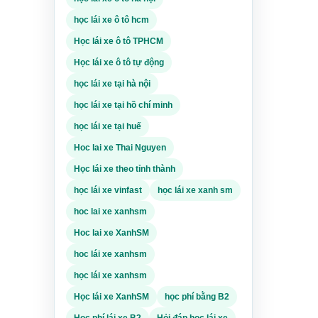
học lái xe ô tô hcm
Học lái xe ô tô TPHCM
Học lái xe ô tô tự động
học lái xe tại hà nội
học lái xe tại hồ chí minh
học lái xe tại huế
Hoc lai xe Thai Nguyen
Học lái xe theo tỉnh thành
học lái xe vinfast
học lái xe xanh sm
hoc lai xe xanhsm
Hoc lai xe XanhSM
hoc lái xe xanhsm
học lái xe xanhsm
Học lái xe XanhSM
học phí bằng B2
Học phí lái xe B2
Hỏi đáp học lái xe