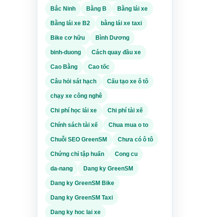
Bắc Ninh
Bằng B
Bằng lái xe
Bằng lái xe B2
bằng lái xe taxi
Bike cơ hữu
Bình Dương
binh-duong
Cách quay đầu xe
Cao Bằng
Cao tốc
Câu hỏi sát hạch
Cấu tạo xe ô tô
chạy xe công nghê
Chi phí học lái xe
Chi phí tài xế
Chính sách tài xế
Chua mua o to
Chuỗi SEO GreenSM
Chưa có ô tô
Chứng chỉ tập huấn
Cong cu
da-nang
Dang ky GreenSM
Dang ky GreenSM Bike
Dang ky GreenSM Taxi
Dang ky hoc lai xe