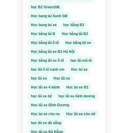
học B2 GreenSM.
Hoc bang lai Xanh SM
Hoc bang lai xe
học bằng B2
Học bằng lái B
Học bằng lái B2
Học bằng lái ô tô
Học bằng lái xe
Học bằng lái xe B2 Hà Nội
Học bằng lái xe ô tô
học lái mô tô
học lái ô tô xanh sm
Hoc lai xe
học lái xe
Học lái xe
Học lái xe 4 bánh
Hoc lai xe B2
học lái xe b2
học lái xe bình dương
Học lái xe Bình Dương
Hoc lai xe cho nu
Học lái xe cho nữ
học lái xe đà nẵng
Học lái xe Đà Nẵng