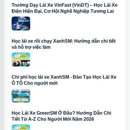
Trường Dạy Lái Xe VinFast (VinDT) – Học Lái Xe
Đăng ký tư vấn học lái xe
Điện Hiện Đại, Cơ Hội Nghề Nghiệp Tương Lai
Học lái xe rồi chạy XanhSM: Hướng dẫn chi tiết
và hỗ trợ việc làm
Chi phí học lái xe XanhSM - Đào Tạo Học Lái Xe
Ô TÔ Cho người mới
Học Lái Xe GreenSM Ở Đâu? Hướng Dẫn Chi
Tiết Từ A-Z Cho Người Mới Năm 2026