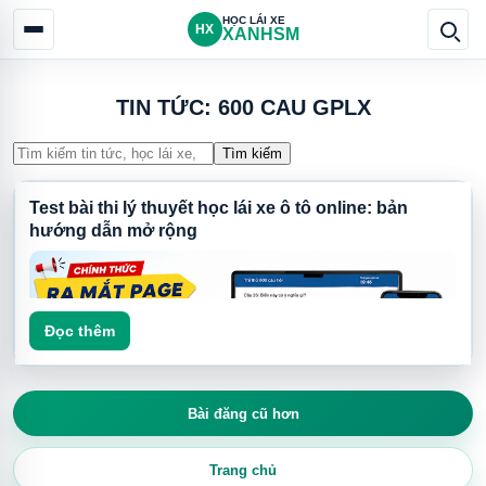
HỌC LÁI XE
HX
XANHSM
TIN TỨC: 600 CAU GPLX
Tìm kiếm
Test bài thi lý thuyết học lái xe ô tô online: bản
hướng dẫn mở rộng
Đọc thêm
Bài đăng cũ hơn
Trang chủ