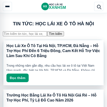
HỌC LÁI XE
HX
XANHSM
TIN TỨC: HỌC LÁI XE Ô TÔ HÀ NỘI
Tìm kiếm
Học Lái Xe Ô Tô Tại Hà Nội, TP.HCM, Đà Nẵng – Hỗ
Trợ Học Phí Đến 6 Triệu Đồng, Cam Kết Hỗ Trợ Việc
Làm Sau Khi Có Bằng
Trong những năm gần đây, nhu cầu học lái xe ô tô tại Việt Nam
tăng mạnh, đặc biệt tại Hà Nội, TP.HCM và Đà Nẵng. Không chỉ
phục vụ nhu cầu cá nhân, bằng lái xe ô tô đang trở thành một "tấm
Đọc thêm
vé nghề nghiệp" giúp nhiều người có thêm cơ hội việc làm và tăng
Sự phát triển của taxi điện, xe công nghệ, logistics, giao hàng và
thu nhập.
vận tải hành khách đang tạo ra nhu cầu tuyển dụng hàng chục
nghìn tài xế mỗi năm.
Trường Học Bằng Lái Xe Ô Tô Hà Nội Giá Rẻ – Hỗ
Đó cũng là lý do chương trình hỗ trợ học lái xe kết hợp cơ hội việc
Trợ Học Phí, Tỷ Lệ Đỗ Cao Năm 2026
làm cùng GreenSM đang nhận được sự quan tâm rất lớn từ học
viên trên toàn quốc.