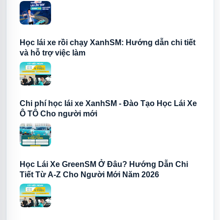
✅ Cơ hội việc làm sau khi có bằng
✅ Được tư vấn miễn phí trước khi đăng ký
Học lái xe rồi chạy XanhSM: Hướng dẫn chi tiết
Học lái xe hôm nay không chỉ để sở hữu một tấm bằng, mà còn là
và hỗ trợ việc làm
bước chuẩn bị cho những cơ hội nghề nghiệp và thu nhập bền
vững trong tương lai.
Chi phí học lái xe XanhSM - Đào Tạo Học Lái Xe
Ô TÔ Cho người mới
Học Lái Xe GreenSM Ở Đâu? Hướng Dẫn Chi
Tiết Từ A-Z Cho Người Mới Năm 2026