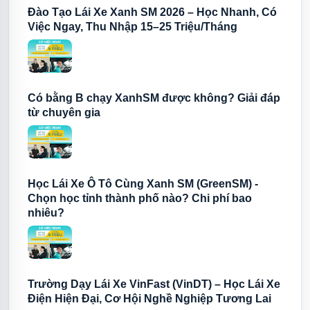
Đào Tạo Lái Xe Xanh SM 2026 – Học Nhanh, Có
Việc Ngay, Thu Nhập 15–25 Triệu/Tháng
Có.
✅ Hỗ trợ hồ sơ nhanh chóng
Nếu đáp ứng tiêu chuẩn tuyển dụng của GreenSM tại từng thời
✅ Tư vấn nghề nghiệp sau khi tốt nghiệp
điểm.
✅ Cơ hội ứng tuyển tài xế GreenSM và nhiều vị trí lái xe khác
Có bằng B chạy XanhSM được không? Giải đáp
từ chuyên gia
Nếu bạn đang có kế hoạch học lái xe trong năm 2026, đây là thời
Học lái xe hôm nay không chỉ giúp bạn sở hữu một tấm bằng lái
điểm phù hợp để bắt đầu.
hợp pháp mà còn mở ra một nghề nghiệp ổn định và nhiều cơ hội
phát triển trong tương lai.
Lợi ích nhận được:
Học Lái Xe Ô Tô Cùng Xanh SM (GreenSM) -
✅ Hỗ trợ học phí lên đến 6 triệu đồng
Chọn học tỉnh thành phố nào? Chi phí bao
nhiêu?
✅ Học tại trung tâm đào tạo uy tín
✅ Lịch học linh hoạt
Trường Dạy Lái Xe VinFast (VinDT) – Học Lái Xe
✅ Hỗ trợ hồ sơ nhanh chóng
Điện Hiện Đại, Cơ Hội Nghề Nghiệp Tương Lai