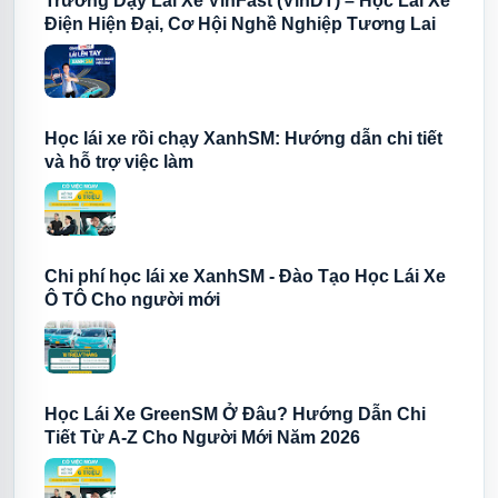
Trường Dạy Lái Xe VinFast (VinDT) – Học Lái Xe
Điện Hiện Đại, Cơ Hội Nghề Nghiệp Tương Lai
Học lái xe rồi chạy XanhSM: Hướng dẫn chi tiết
và hỗ trợ việc làm
Chi phí học lái xe XanhSM - Đào Tạo Học Lái Xe
Ô TÔ Cho người mới
Học Lái Xe GreenSM Ở Đâu? Hướng Dẫn Chi
Tiết Từ A-Z Cho Người Mới Năm 2026