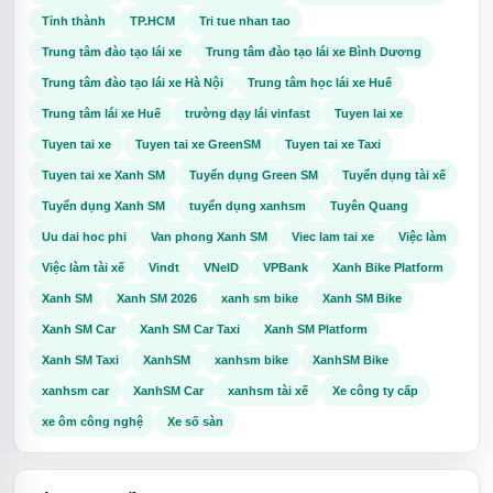
Tỉnh thành
TP.HCM
Tri tue nhan tao
Trung tâm đào tạo lái xe
Trung tâm đào tạo lái xe Bình Dương
Trung tâm đào tạo lái xe Hà Nội
Trung tâm học lái xe Huế
Trung tâm lái xe Huế
trường dạy lái vinfast
Tuyen lai xe
Tuyen tai xe
Tuyen tai xe GreenSM
Tuyen tai xe Taxi
Tuyen tai xe Xanh SM
Tuyển dụng Green SM
Tuyển dụng tài xế
Tuyển dụng Xanh SM
tuyển dụng xanhsm
Tuyên Quang
Uu dai hoc phi
Van phong Xanh SM
Viec lam tai xe
Việc làm
Việc làm tài xế
Vindt
VNeID
VPBank
Xanh Bike Platform
Xanh SM
Xanh SM 2026
xanh sm bike
Xanh SM Bike
Xanh SM Car
Xanh SM Car Taxi
Xanh SM Platform
Xanh SM Taxi
XanhSM
xanhsm bike
XanhSM Bike
xanhsm car
XanhSM Car
xanhsm tài xế
Xe công ty cấp
xe ôm công nghệ
Xe số sàn