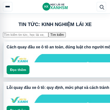
HỌC LÁI XE
HX
XANHSM
TIN TỨC: KINH NGHIỆM LÁI XE
Tìm kiếm
Cách quay đầu xe ô tô an toàn, đúng luật cho người mớ
Đọc thêm
Lỗi quay đầu xe ô tô: quy định, mức phạt và cách tránh