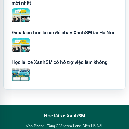
mới nhất
Tư vấn Car
Tư vấn Platform
Điều kiện học lái xe để chạy XanhSM tại Hà Nội
Học lái xe XanhSM có hỗ trợ việc làm không
Học lái xe XanhSM
Văn Phòng: Tầng 2 Vincom Long Biên Hà Nội.