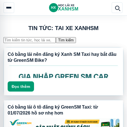
HỌC LÁI XE
HX
XANHSM
TIN TỨC: TAI XE XANHSM
Tìm kiếm
Có bằng lái nên đăng ký Xanh SM Taxi hay bắt đầu
từ GreenSM Bike?
Đọc thêm
Có bằng lái ô tô đăng ký GreenSM Taxi: từ
01/07/2026 hồ sơ nhẹ hơn