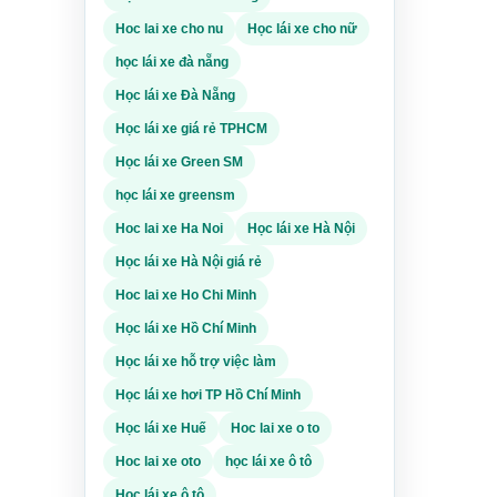
Hoc lai xe cho nu
Học lái xe cho nữ
học lái xe đà nẵng
Học lái xe Đà Nẵng
Học lái xe giá rẻ TPHCM
Học lái xe Green SM
học lái xe greensm
Hoc lai xe Ha Noi
Học lái xe Hà Nội
Học lái xe Hà Nội giá rẻ
Hoc lai xe Ho Chi Minh
Học lái xe Hồ Chí Minh
Học lái xe hỗ trợ việc làm
Học lái xe hơi TP Hồ Chí Minh
Học lái xe Huế
Hoc lai xe o to
Hoc lai xe oto
học lái xe ô tô
Học lái xe ô tô