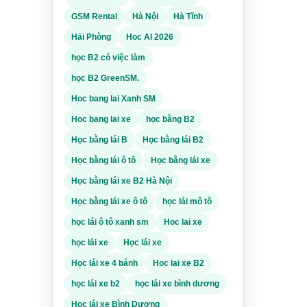
GSM Rental
Hà Nội
Hà Tĩnh
Hải Phòng
Hoc AI 2026
học B2 có việc làm
học B2 GreenSM.
Hoc bang lai Xanh SM
Hoc bang lai xe
học bằng B2
Học bằng lái B
Học bằng lái B2
Học bằng lái ô tô
Học bằng lái xe
Học bằng lái xe B2 Hà Nội
Học bằng lái xe ô tô
học lái mô tô
học lái ô tô xanh sm
Hoc lai xe
học lái xe
Học lái xe
Học lái xe 4 bánh
Hoc lai xe B2
học lái xe b2
học lái xe bình dương
Học lái xe Bình Dương