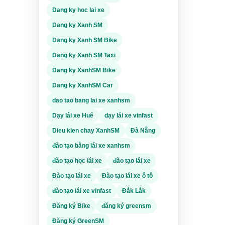
Dang ky hoc lai xe
Dang ky Xanh SM
Dang ky Xanh SM Bike
Dang ky Xanh SM Taxi
Dang ky XanhSM Bike
Dang ky XanhSM Car
dao tao bang lai xe xanhsm
Dạy lái xe Huế
dạy lái xe vinfast
Dieu kien chay XanhSM
Đà Nẵng
đào tạo bằng lái xe xanhsm
đào tạo học lái xe
đào tạo lái xe
Đào tạo lái xe
Đào tạo lái xe ô tô
đào tạo lái xe vinfast
Đắk Lắk
Đăng ký Bike
đăng ký greensm
Đăng ký GreenSM