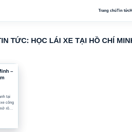
Trang chủ
Tin tức
H
TIN TỨC: HỌC LÁI XE TẠI HỒ CHÍ MIN
Minh –
ăm
nh tại
 xe công
 mở rộng
g trình
ời mới.
n với