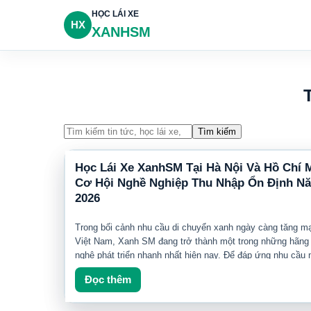
HỌC LÁI XE
HX
XANHSM
Tìm kiếm
Học Lái Xe XanhSM Tại Hà Nội Và Hồ Chí 
Cơ Hội Nghề Nghiệp Thu Nhập Ổn Định N
2026
Trong bối cảnh nhu cầu di chuyển xanh ngày càng tăng mạ
Việt Nam, Xanh SM đang trở thành một trong những hãng
nghệ phát triển nhanh nhất hiện nay. Để đáp ứng nhu cầu
đội ngũ tài xế, Xanh SM thường xuyên tổ chức các chươn
Đọc thêm
đào tạo và hướng dẫn lái xe chuyên nghiệp dành cho ngư
Khóa học lái xe XanhSM không chỉ giúp học viên làm que
quy trình vận hành của nền tảng mà còn được đào tạo về: