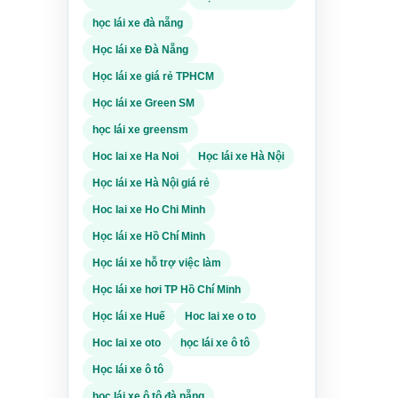
học lái xe đà nẵng
Học lái xe Đà Nẵng
Học lái xe giá rẻ TPHCM
Học lái xe Green SM
học lái xe greensm
Hoc lai xe Ha Noi
Học lái xe Hà Nội
Học lái xe Hà Nội giá rẻ
Hoc lai xe Ho Chi Minh
Học lái xe Hồ Chí Minh
Học lái xe hỗ trợ việc làm
Học lái xe hơi TP Hồ Chí Minh
Học lái xe Huế
Hoc lai xe o to
Hoc lai xe oto
học lái xe ô tô
Học lái xe ô tô
học lái xe ô tô đà nẵng