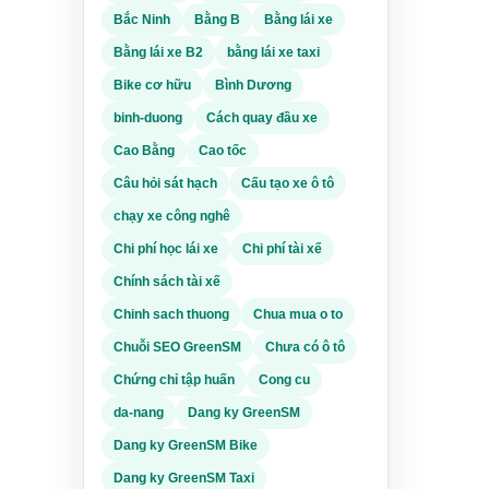
Bắc Ninh
Bằng B
Bằng lái xe
Bằng lái xe B2
bằng lái xe taxi
Bike cơ hữu
Bình Dương
binh-duong
Cách quay đầu xe
Cao Bằng
Cao tốc
Câu hỏi sát hạch
Cấu tạo xe ô tô
chạy xe công nghê
Chi phí học lái xe
Chi phí tài xế
Chính sách tài xế
Chinh sach thuong
Chua mua o to
Chuỗi SEO GreenSM
Chưa có ô tô
Chứng chỉ tập huấn
Cong cu
da-nang
Dang ky GreenSM
Dang ky GreenSM Bike
Dang ky GreenSM Taxi