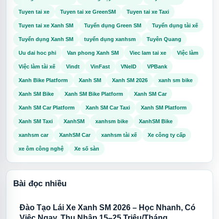
Tuyen tai xe
Tuyen tai xe GreenSM
Tuyen tai xe Taxi
Tuyen tai xe Xanh SM
Tuyển dụng Green SM
Tuyển dụng tài xế
Tuyển dụng Xanh SM
tuyển dụng xanhsm
Tuyên Quang
Uu dai hoc phi
Van phong Xanh SM
Viec lam tai xe
Việc làm
Việc làm tài xế
Vindt
VinFast
VNeID
VPBank
Xanh Bike Platform
Xanh SM
Xanh SM 2026
xanh sm bike
Xanh SM Bike
Xanh SM Bike Platform
Xanh SM Car
Xanh SM Car Platform
Xanh SM Car Taxi
Xanh SM Platform
Xanh SM Taxi
XanhSM
xanhsm bike
XanhSM Bike
xanhsm car
XanhSM Car
xanhsm tài xế
Xe công ty cấp
xe ôm công nghệ
Xe số sàn
Bài đọc nhiều
Đào Tạo Lái Xe Xanh SM 2026 – Học Nhanh, Có
Việc Ngay, Thu Nhập 15–25 Triệu/Tháng