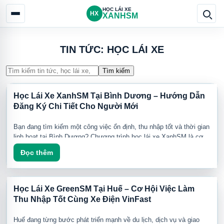
HỌC LÁI XE
HX
XANHSM
TIN TỨC: HỌC LÁI XE
Tìm kiếm
Học Lái Xe XanhSM Tại Bình Dương – Hướng Dẫn
Đăng Ký Chi Tiết Cho Người Mới
Bạn đang tìm kiếm một công việc ổn định, thu nhập tốt và thời gian
linh hoạt tại Bình Dương? Chương trình học lái xe XanhSM là cơ
hội giúp bạn nhanh chóng trở thành tài xế xe điện chuyên nghiệp và
Đọc thêm
gia nhập hệ sinh thái vận tải xanh đang phát triển mạnh tại Việt
Dù bạn chưa từng chạy xe công nghệ hay đã có kinh nghiệm, đội
Nam.
ngũ XanhSM sẽ hướng dẫn từ A-Z để bạn tự tin bắt đầu công việc.
Học Lái Xe GreenSM Tại Huế – Cơ Hội Việc Làm
Thu Nhập Tốt Cùng Xe Điện VinFast
Huế đang từng bước phát triển mạnh về du lịch, dịch vụ và giao