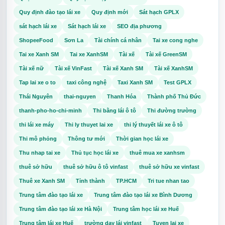
Quy định đào tạo lái xe
Quy định mới
Sát hạch GPLX
Nếu bạn đang tìm kiếm một công việc linh hoạt, thu nhập tốt và có
cơ hội phát triển lâu dài, hãy đăng ký tham gia chương trình học lái
sát hạch lái xe
Sát hạch lái xe
SEO địa phương
xe XanhSM tại Đà Nẵng.
ShopeeFood
Sơn La
Tài chính cá nhân
Tai xe cong nghe
Đội ngũ tư vấn sẽ hỗ trợ từ A-Z, giúp bạn nhanh chóng hoàn thiện
Tai xe Xanh SM
Tai xe XanhSM
Tài xế
Tài xế GreenSM
hồ sơ và bắt đầu công việc trong thời gian sớm nhất.
Tài xế nữ
Tài xế VinFast
Tài xế Xanh SM
Tài xế XanhSM
Tap lai xe o to
taxi công nghệ
Taxi Xanh SM
Test GPLX
Thái Nguyên
thai-nguyen
Thanh Hóa
Thành phố Thủ Đức
thanh-pho-ho-chi-minh
Thi bằng lái ô tô
Thi đường trường
thi lái xe máy
Thi ly thuyet lai xe
thi lý thuyết lái xe ô tô
Thi mô phỏng
Thông tư mới
Thời gian học lái xe
Thu nhap tai xe
Thủ tục học lái xe
thuê mua xe xanhsm
thuê sở hữu
thuê sở hữu ô tô vinfast
thuê sở hữu xe vinfast
Thuê xe Xanh SM
Tỉnh thành
TP.HCM
Tri tue nhan tao
Trung tâm đào tạo lái xe
Trung tâm đào tạo lái xe Bình Dương
Trung tâm đào tạo lái xe Hà Nội
Trung tâm học lái xe Huế
Trung tâm lái xe Huế
trường dạy lái vinfast
Tuyen lai xe