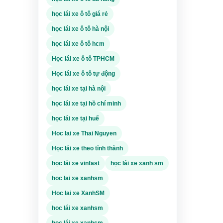
học lái xe ô tô giá rẻ
học lái xe ô tô hà nội
học lái xe ô tô hcm
Học lái xe ô tô TPHCM
Học lái xe ô tô tự động
học lái xe tại hà nội
học lái xe tại hồ chí minh
học lái xe tại huế
Hoc lai xe Thai Nguyen
Học lái xe theo tỉnh thành
học lái xe vinfast
học lái xe xanh sm
hoc lai xe xanhsm
Hoc lai xe XanhSM
hoc lái xe xanhsm
học lái xe xanhsm