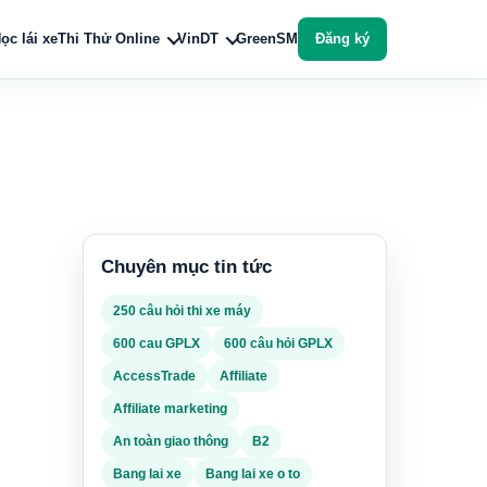
ọc lái xe
Thi Thử Online
VinDT
GreenSM
Đăng ký
Chuyên mục tin tức
250 câu hỏi thi xe máy
600 cau GPLX
600 câu hỏi GPLX
AccessTrade
Affiliate
Affiliate marketing
An toàn giao thông
B2
Bang lai xe
Bang lai xe o to