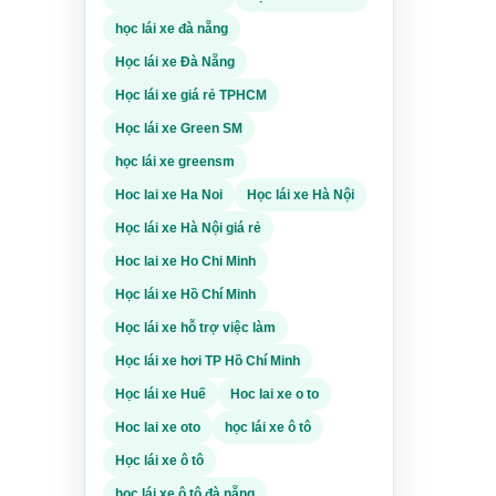
học lái xe đà nẵng
Học lái xe Đà Nẵng
Học lái xe giá rẻ TPHCM
Học lái xe Green SM
học lái xe greensm
Hoc lai xe Ha Noi
Học lái xe Hà Nội
Học lái xe Hà Nội giá rẻ
Hoc lai xe Ho Chi Minh
Học lái xe Hồ Chí Minh
Học lái xe hỗ trợ việc làm
Học lái xe hơi TP Hồ Chí Minh
Học lái xe Huế
Hoc lai xe o to
Hoc lai xe oto
học lái xe ô tô
Học lái xe ô tô
học lái xe ô tô đà nẵng