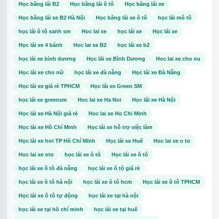
Học bằng lái B2
Học bằng lái ô tô
Học bằng lái xe
Học bằng lái xe B2 Hà Nội
Học bằng lái xe ô tô
học lái mô tô
Năm 2026 được xem là thời điểm ngành xe điện và vận tải xanh
học lái ô tô xanh sm
Hoc lai xe
học lái xe
Học lái xe
phát triển mạnh.
Học lái xe 4 bánh
Hoc lai xe B2
học lái xe b2
Xu hướng:
học lái xe bình dương
Học lái xe Bình Dương
Hoc lai xe cho nu
Điều này mở ra nhiều cơ hội cho tài xế XanhSM Bike.
Học lái xe cho nữ
học lái xe đà nẵng
Học lái xe Đà Nẵng
Nếu bạn:
Học lái xe giá rẻ TPHCM
Học lái xe Green SM
Thì đây là thời điểm phù hợp để bắt đầu.
học lái xe greensm
Hoc lai xe Ha Noi
Học lái xe Hà Nội
Học lái xe Hà Nội giá rẻ
Hoc lai xe Ho Chi Minh
Đừng chỉ chờ đợi một cơ hội tốt hơn.
Học lái xe Hồ Chí Minh
Học lái xe hỗ trợ việc làm
Nhiều người đã bắt đầu tạo thêm dòng tiền mỗi tháng bằng cách:
Học lái xe hơi TP Hồ Chí Minh
Học lái xe Huế
Hoc lai xe o to
Hoc lai xe oto
học lái xe ô tô
Học lái xe ô tô
Một chiếc xe điện và một chiếc điện thoại có thể trở thành công cụ
tạo thu nhập cho bạn ngay hôm nay.
học lái xe ô tô đà nẵng
học lái xe ô tô giá rẻ
học lái xe ô tô hà nội
học lái xe ô tô hcm
Học lái xe ô tô TPHCM
Đăng ký XanhSM Bike để được tư vấn hồ sơ và hướng dẫn chi
tiết nhanh chóng.
Học lái xe ô tô tự động
học lái xe tại hà nội
#XanhSM #XanhSMBike #DangKyXanhSMBike #DangKyXanhSM
học lái xe tại hồ chí minh
học lái xe tại huế