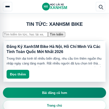
HỌC LÁI XE
HX
XANHSM
TIN TỨC: XANHSM BIKE
Tìm kiếm
Đăng Ký XanhSM Bike Hà Nội, Hồ Chí Minh Và Các
Tỉnh Toàn Quốc Mới Nhất 2026
Trong thời đại kinh tế nhiều biến động, nhu cầu tìm thêm nguồn thu
nhập ngày càng tăng mạnh. Rất nhiều người đã lựa chọn trở thành
tài xế XanhSM Bike để chủ động thời gian và tạo thêm dòng tiền ổn
Hiện nay, XanhSM Bike đang tuyển dụng tài xế tại Hà Nội, Hồ Chí
định mỗi tháng.
Đọc thêm
Minh và nhiều tỉnh thành trên toàn quốc với nhiều chính sách hỗ trợ
hấp dẫn dành cho tài xế mới.
Nếu bạn đang muốn:
Bài đăng cũ hơn
Thì XanhSM Bike là lựa chọn đáng cân nhắc trong năm 2026.
Bạn có thể:
Trang chủ