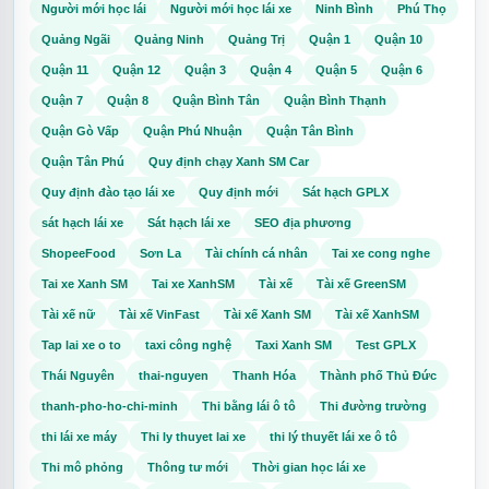
Người mới học lái
Người mới học lái xe
Ninh Bình
Phú Thọ
Quảng Ngãi
Quảng Ninh
Quảng Trị
Quận 1
Quận 10
Quận 11
Quận 12
Quận 3
Quận 4
Quận 5
Quận 6
Quận 7
Quận 8
Quận Bình Tân
Quận Bình Thạnh
Quận Gò Vấp
Quận Phú Nhuận
Quận Tân Bình
Quận Tân Phú
Quy định chạy Xanh SM Car
Quy định đào tạo lái xe
Quy định mới
Sát hạch GPLX
sát hạch lái xe
Sát hạch lái xe
SEO địa phương
ShopeeFood
Sơn La
Tài chính cá nhân
Tai xe cong nghe
Tai xe Xanh SM
Tai xe XanhSM
Tài xế
Tài xế GreenSM
Tài xế nữ
Tài xế VinFast
Tài xế Xanh SM
Tài xế XanhSM
Tap lai xe o to
taxi công nghệ
Taxi Xanh SM
Test GPLX
Thái Nguyên
thai-nguyen
Thanh Hóa
Thành phố Thủ Đức
thanh-pho-ho-chi-minh
Thi bằng lái ô tô
Thi đường trường
thi lái xe máy
Thi ly thuyet lai xe
thi lý thuyết lái xe ô tô
Thi mô phỏng
Thông tư mới
Thời gian học lái xe