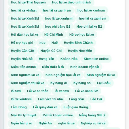
#TuyenDungXanhSM #TaiXeXanhSM #XeDienVinFast
Hoc lai xe Thai Nguyen
Học lái xe theo tỉnh thành
#ChayXeCongNghe
học lái xe vinfast
học lái xe xanh sm
hoc lai xe xanhsm
Hoc lai xe XanhSM
hoc lái xe xanhsm
học lái xe xanhsm
Học lái xe XanhSM
học phí bằng B2
Học phí lái xe B2
Hỏi đáp học lái xe
Hồ Chí Minh
Hồ sơ học lái xe
Hỗ trợ học phí
hue
Huế
Huyện Bình Chánh
Huyện Cần Giờ
Huyện Củ Chi
Huyện Hóc Môn
Huyện Nhà Bè
Hưng Yên
Khánh Hòa
Kiem tien online
Kiếm tiền online
Kiến thức ô tô
Kinh doanh vận tải
Kinh nghiem lai xe
Kinh nghiệm học lái xe
Kinh nghiệm lái xe
Kinh nghiệm thi lái xe
Ky nang AI
Ky nang so
Lai Châu
lái taxi
Lái xe an toàn
lái xe taxi
Lái xe Xanh SM
lái xe xanhsm
Lam viec tai nha
Lạng Sơn
Lào Cai
Lâm Đồng
Lỗi quay đầu xe
Luật giao thông
Mẹo thi lý thuyết
Mở tài khoản online
Nâng hạng GPLX
Ngân hàng số
Nghệ An
nghề lái xe
Nghiệp vụ tài xế