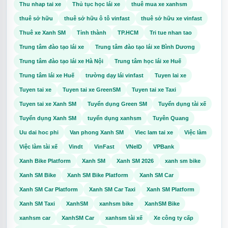
Thu nhap tai xe
Thủ tục học lái xe
thuê mua xe xanhsm
thuê sở hữu
thuê sở hữu ô tô vinfast
thuê sở hữu xe vinfast
Thuê xe Xanh SM
Tỉnh thành
TP.HCM
Tri tue nhan tao
Trung tâm đào tạo lái xe
Trung tâm đào tạo lái xe Bình Dương
Trung tâm đào tạo lái xe Hà Nội
Trung tâm học lái xe Huế
Trung tâm lái xe Huế
trường dạy lái vinfast
Tuyen lai xe
Tuyen tai xe
Tuyen tai xe GreenSM
Tuyen tai xe Taxi
Tuyen tai xe Xanh SM
Tuyển dụng Green SM
Tuyển dụng tài xế
Tuyển dụng Xanh SM
tuyển dụng xanhsm
Tuyên Quang
Uu dai hoc phi
Van phong Xanh SM
Viec lam tai xe
Việc làm
Việc làm tài xế
Vindt
VinFast
VNeID
VPBank
Xanh Bike Platform
Xanh SM
Xanh SM 2026
xanh sm bike
Xanh SM Bike
Xanh SM Bike Platform
Xanh SM Car
Xanh SM Car Platform
Xanh SM Car Taxi
Xanh SM Platform
Xanh SM Taxi
XanhSM
xanhsm bike
XanhSM Bike
xanhsm car
XanhSM Car
xanhsm tài xế
Xe công ty cấp