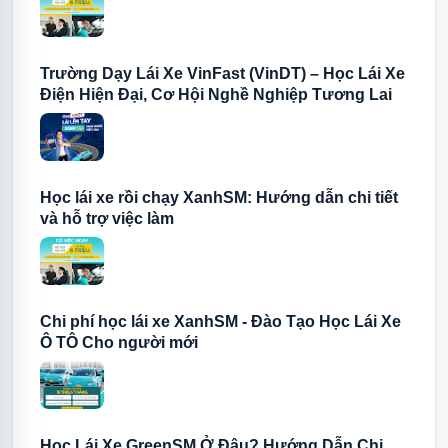
Trường Dạy Lái Xe VinFast (VinDT) – Học Lái Xe
Điện Hiện Đại, Cơ Hội Nghề Nghiệp Tương Lai
Học lái xe rồi chạy XanhSM: Hướng dẫn chi tiết
và hỗ trợ việc làm
Chi phí học lái xe XanhSM - Đào Tạo Học Lái Xe
Ô TÔ Cho người mới
Học Lái Xe GreenSM Ở Đâu? Hướng Dẫn Chi