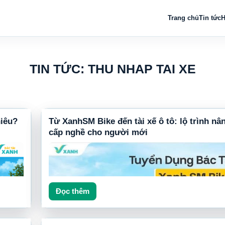
Trang chủ
Tin tức
H
TIN TỨC: THU NHAP TAI XE
hiêu?
Từ XanhSM Bike đến tài xế ô tô: lộ trình nâ
cấp nghề cho người mới
Đọc thêm