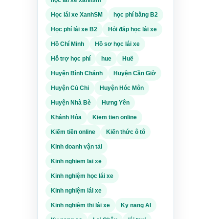
, chi
ệt,
Học lái xe XanhSM
học phí bằng B2
ình
Học phí lái xe B2
Hỏi đáp học lái xe
ài
hỏe và
Hồ Chí Minh
Hồ sơ học lái xe
ều
sạch,
Hỗ trợ học phí
hue
Huế
i khi
a
Huyện Bình Chánh
Huyện Cần Giờ
 thu,
Huyện Củ Chi
Huyện Hóc Môn
à mức
iết
ránh
Huyện Nhà Bè
Hưng Yên
 Thu
Khánh Hòa
Kiem tien online
chính
Kiếm tiền online
Kiến thức ô tô
y,
nhập
m là
Kinh doanh vận tải
Kinh nghiem lai xe
p. Nếu
 trưa,
xi
Kinh nghiệm học lái xe
ường
ư.
Kinh nghiệm lái xe
hề,
.
Kinh nghiệm thi lái xe
Ky nang AI
 nào
nào.