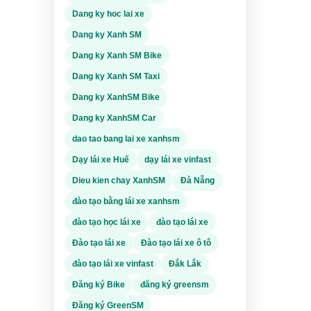
Dang ky hoc lai xe
m việc
Dang ky Xanh SM
yển
y được
 chưa
Dang ky Xanh SM Bike
khai
ông
Bike
Dang ky Xanh SM Taxi
i bấm
Dang ky XanhSM Bike
 xế
n
Dang ky XanhSM Car
à gì,
 công
gày
dao tao bang lai xe xanhsm
rải
à tiêu
Dạy lái xe Huế
dạy lái xe vinfast
hạy.
Dieu kien chay XanhSM
Đà Nẵng
giấy
u hơn
hính
đào tạo bằng lái xe xanhsm
ăn
ất
là ở
đào tạo học lái xe
đào tạo lái xe
Đào tạo lái xe
Đào tạo lái xe ô tô
giao
dịch
đào tạo lái xe vinfast
Đắk Lắk
 chung
 làm
, quy
Đăng ký Bike
đăng ký greensm
tuân
hí.
Đăng ký GreenSM