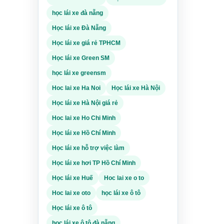
 ảnh
nhầm
ạy an
học lái xe đà nẵng
p tình
Học lái xe Đà Nẵng
xe, tài
Học lái xe giá rẻ TPHCM
 cầu
n ở Hà
n.
Học lái xe Green SM
 Khánh
mở
h theo
học lái xe greensm
à nhu
ỏi khu
Hoc lai xe Ha Noi
Học lái xe Hà Nội
Học lái xe Hà Nội giá rẻ
n thoại
cách
ạy và
n đồ,
Hoc lai xe Ho Chi Minh
 nên
phần
Học lái xe Hồ Chí Minh
quá
Học lái xe hỗ trợ việc làm
i ngay
xe,
Học lái xe hơi TP Hồ Chí Minh
có
e nên
ách.
Học lái xe Huế
Hoc lai xe o to
 tự
; ngày
Hoc lai xe oto
học lái xe ô tô
iện,
ai, có
Học lái xe ô tô
ỉ mà
anhSM
học lái xe ô tô đà nẵng