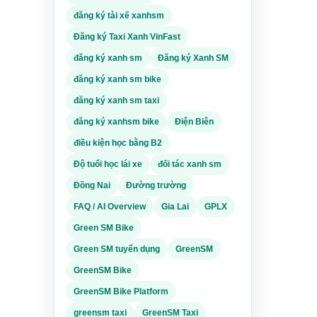
h vụ.
đăng ký tài xế xanhsm
hỏi
hưa,
Đăng ký Taxi Xanh VinFast
hu vực
đăng ký xanh sm
Đăng ký Xanh SM
ức
ặc
đăng ký xanh sm bike
 ở
 cạnh
đăng ký xanh sm taxi
n hỏi
đăng ký xanhsm bike
Điện Biên
ịch vụ
điều kiện học bằng B2
Độ tuổi học lái xe
đối tác xanh sm
Đồng Nai
Đường trường
FAQ / AI Overview
Gia Lai
GPLX
r,
c
.
ờng
Green SM Bike
uy
Green SM tuyển dụng
GreenSM
GreenSM Bike
 hành
GreenSM Bike Platform
u vực
 bàn
greensm taxi
GreenSM Taxi