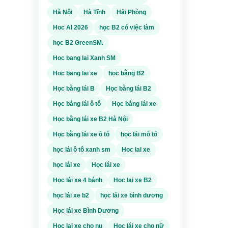
Hà Nội
Hà Tĩnh
Hải Phòng
nFast
uốn
Hoc AI 2026
học B2 có việc làm
CTA
 hoặc
ke
.
học B2 GreenSM.
ướng
ng phải
Hoc bang lai Xanh SM
ỡng,
i gặp
Hoc bang lai xe
học bằng B2
uyến.
 tài
Học bằng lái B
Học bằng lái B2
hông
Học bằng lái ô tô
Học bằng lái xe
ơng
khi
Học bằng lái xe B2 Hà Nội
hư
và khả
 Với
Học bằng lái xe ô tô
học lái mô tô
ý
học lái ô tô xanh sm
Hoc lai xe
y phép
oại
học lái xe
Học lái xe
 hơn
 để
g lái
Học lái xe 4 bánh
Hoc lai xe B2
 cầu
ch vụ
n bị
học lái xe b2
học lái xe bình dương
Học lái xe Bình Dương
o
g chỉ
chuyển
Hoc lai xe cho nu
Học lái xe cho nữ