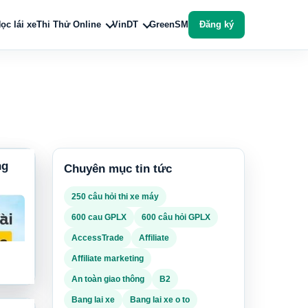
ọc lái xe
Thi Thử Online
VinDT
GreenSM
Đăng ký
ng
Chuyên mục tin tức
250 câu hỏi thi xe máy
600 cau GPLX
600 câu hỏi GPLX
AccessTrade
Affiliate
Affiliate marketing
An toàn giao thông
B2
Bang lai xe
Bang lai xe o to