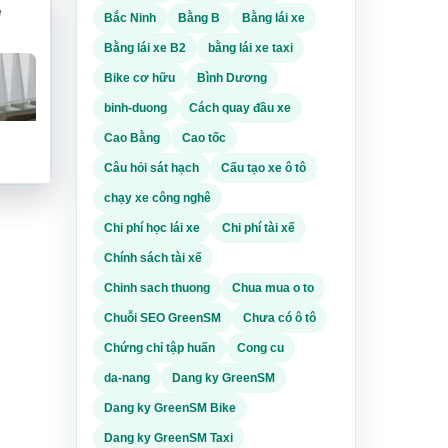
e
Bắc Ninh
Bằng B
Bằng lái xe
Bằng lái xe B2
bằng lái xe taxi
Bike cơ hữu
Bình Dương
binh-duong
Cách quay đầu xe
Cao Bằng
Cao tốc
Câu hỏi sát hạch
Cấu tạo xe ô tô
chạy xe công nghê
Chi phí học lái xe
Chi phí tài xế
nhiều
Chính sách tài xế
ạt, xu
Chinh sach thuong
Chua mua o to
yển
Chuỗi SEO GreenSM
Chưa có ô tô
từ
Chứng chỉ tập huấn
Cong cu
da-nang
Dang ky GreenSM
c lái
ật
Dang ky GreenSM Bike
c
Dang ky GreenSM Taxi
g việc