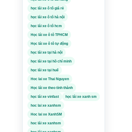
một lựa
thu,
học lái xe ô tô giá rẻ
 muốn
học lái xe ô tô hà nội
bán
ết quả
c
khu
học lái xe ô tô hcm
rm
Học lái xe ô tô TPHCM
ạn cần
Học lái xe ô tô tự động
điện
xe, ăn
n hoạt
học lái xe tại hà nội
học lái xe tại hồ chí minh
ến,
 hệ,
ẽ biết
học lái xe tại huế
ơ, đào
ể
Hoc lai xe Thai Nguyen
Học lái xe theo tỉnh thành
, số
 Đừng
 sạch,
ình.
học lái xe vinfast
học lái xe xanh sm
kỹ
hoc lai xe xanhsm
 thông.
Hoc lai xe XanhSM
ử lý
ọc kỹ
n đầu.
hoc lái xe xanhsm
giờ
học lái xe xanhsm