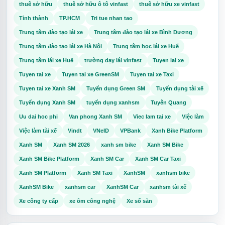
thuê sở hữu
thuê sở hữu ô tô vinfast
thuê sở hữu xe vinfast
Tỉnh thành
TP.HCM
Tri tue nhan tao
Trung tâm đào tạo lái xe
Trung tâm đào tạo lái xe Bình Dương
Trung tâm đào tạo lái xe Hà Nội
Trung tâm học lái xe Huế
Trung tâm lái xe Huế
trường dạy lái vinfast
Tuyen lai xe
Tuyen tai xe
Tuyen tai xe GreenSM
Tuyen tai xe Taxi
Tuyen tai xe Xanh SM
Tuyển dụng Green SM
Tuyển dụng tài xế
Tuyển dụng Xanh SM
tuyển dụng xanhsm
Tuyên Quang
Uu dai hoc phi
Van phong Xanh SM
Viec lam tai xe
Việc làm
Việc làm tài xế
Vindt
VNeID
VPBank
Xanh Bike Platform
Xanh SM
Xanh SM 2026
xanh sm bike
Xanh SM Bike
Xanh SM Bike Platform
Xanh SM Car
Xanh SM Car Taxi
Xanh SM Platform
Xanh SM Taxi
XanhSM
xanhsm bike
XanhSM Bike
xanhsm car
XanhSM Car
xanhsm tài xế
Xe công ty cấp
xe ôm công nghệ
Xe số sàn