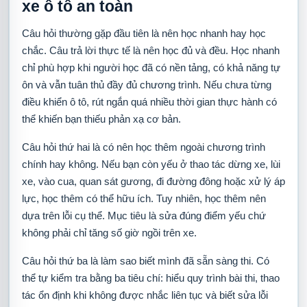
xe ô tô an toàn
Câu hỏi thường gặp đầu tiên là nên học nhanh hay học
chắc. Câu trả lời thực tế là nên học đủ và đều. Học nhanh
chỉ phù hợp khi người học đã có nền tảng, có khả năng tự
ôn và vẫn tuân thủ đầy đủ chương trình. Nếu chưa từng
điều khiển ô tô, rút ngắn quá nhiều thời gian thực hành có
thể khiến bạn thiếu phản xạ cơ bản.
Câu hỏi thứ hai là có nên học thêm ngoài chương trình
chính hay không. Nếu bạn còn yếu ở thao tác dừng xe, lùi
xe, vào cua, quan sát gương, đi đường đông hoặc xử lý áp
lực, học thêm có thể hữu ích. Tuy nhiên, học thêm nên
dựa trên lỗi cụ thể. Mục tiêu là sửa đúng điểm yếu chứ
không phải chỉ tăng số giờ ngồi trên xe.
Câu hỏi thứ ba là làm sao biết mình đã sẵn sàng thi. Có
thể tự kiểm tra bằng ba tiêu chí: hiểu quy trình bài thi, thao
tác ổn định khi không được nhắc liên tục và biết sửa lỗi