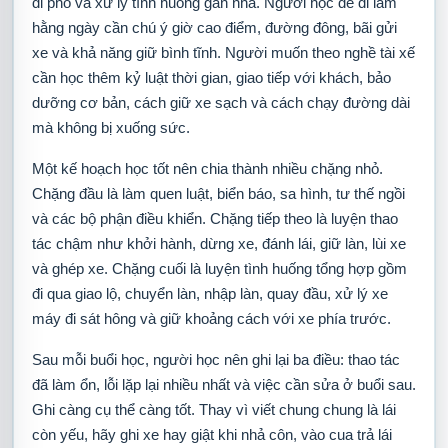
đi phố và xử lý tình huống gần nhà. Người học để đi làm
hằng ngày cần chú ý giờ cao điểm, đường đông, bãi gửi
xe và khả năng giữ bình tĩnh. Người muốn theo nghề tài xế
cần học thêm kỷ luật thời gian, giao tiếp với khách, bảo
dưỡng cơ bản, cách giữ xe sạch và cách chạy đường dài
mà không bị xuống sức.
Một kế hoạch học tốt nên chia thành nhiều chặng nhỏ.
Chặng đầu là làm quen luật, biển báo, sa hình, tư thế ngồi
và các bộ phận điều khiển. Chặng tiếp theo là luyện thao
tác chậm như khởi hành, dừng xe, đánh lái, giữ làn, lùi xe
và ghép xe. Chặng cuối là luyện tình huống tổng hợp gồm
đi qua giao lộ, chuyển làn, nhập làn, quay đầu, xử lý xe
máy đi sát hông và giữ khoảng cách với xe phía trước.
Sau mỗi buổi học, người học nên ghi lại ba điều: thao tác
đã làm ổn, lỗi lặp lại nhiều nhất và việc cần sửa ở buổi sau.
Ghi càng cụ thể càng tốt. Thay vì viết chung chung là lái
còn yếu, hãy ghi xe hay giật khi nhả côn, vào cua trả lái