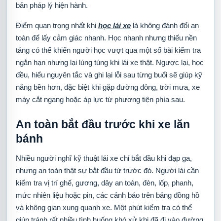
bản pháp lý hiện hành.
Điểm quan trọng nhất khi
học lái xe
là không đánh đổi an
toàn để lấy cảm giác nhanh. Học nhanh nhưng thiếu nền
tảng có thể khiến người học vượt qua một số bài kiểm tra
ngắn hạn nhưng lại lúng túng khi lái xe thật. Ngược lại, học
đều, hiểu nguyên tắc và ghi lại lỗi sau từng buổi sẽ giúp kỹ
năng bền hơn, đặc biệt khi gặp đường đông, trời mưa, xe
máy cắt ngang hoặc áp lực từ phương tiện phía sau.
An toàn bắt đầu trước khi xe lăn
bánh
Nhiều người nghĩ kỹ thuật lái xe chỉ bắt đầu khi đạp ga,
nhưng an toàn thật sự bắt đầu từ trước đó. Người lái cần
kiểm tra vị trí ghế, gương, dây an toàn, đèn, lốp, phanh,
mức nhiên liệu hoặc pin, các cảnh báo trên bảng đồng hồ
và không gian xung quanh xe. Một phút kiểm tra có thể
giúp tránh rất nhiều tình huống khó xử khi đã đi vào đường