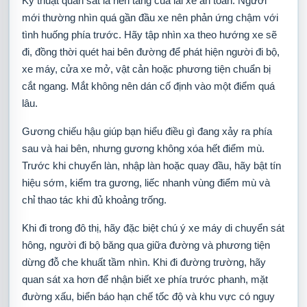
Kỹ thuật quan sát là nền tảng của lái xe an toàn. Người
mới thường nhìn quá gần đầu xe nên phản ứng chậm với
tình huống phía trước. Hãy tập nhìn xa theo hướng xe sẽ
đi, đồng thời quét hai bên đường để phát hiện người đi bộ,
xe máy, cửa xe mở, vật cản hoặc phương tiện chuẩn bị
cắt ngang. Mắt không nên dán cố định vào một điểm quá
lâu.
Gương chiếu hậu giúp bạn hiểu điều gì đang xảy ra phía
sau và hai bên, nhưng gương không xóa hết điểm mù.
Trước khi chuyển làn, nhập làn hoặc quay đầu, hãy bật tín
hiệu sớm, kiểm tra gương, liếc nhanh vùng điểm mù và
chỉ thao tác khi đủ khoảng trống.
Khi đi trong đô thị, hãy đặc biệt chú ý xe máy di chuyển sát
hông, người đi bộ băng qua giữa đường và phương tiện
dừng đỗ che khuất tầm nhìn. Khi đi đường trường, hãy
quan sát xa hơn để nhận biết xe phía trước phanh, mặt
đường xấu, biển báo hạn chế tốc độ và khu vực có nguy