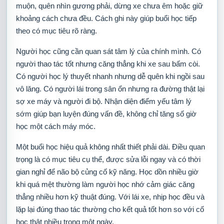
muộn, quên nhìn gương phải, dừng xe chưa êm hoặc giữ
khoảng cách chưa đều. Cách ghi này giúp buổi học tiếp
theo có mục tiêu rõ ràng.
Người học cũng cần quan sát tâm lý của chính mình. Có
người thao tác tốt nhưng căng thẳng khi xe sau bấm còi.
Có người học lý thuyết nhanh nhưng dễ quên khi ngồi sau
vô lăng. Có người lái trong sân ổn nhưng ra đường thật lại
sợ xe máy và người đi bộ. Nhận diện điểm yếu tâm lý
sớm giúp bạn luyện đúng vấn đề, không chỉ tăng số giờ
học một cách máy móc.
Một buổi học hiệu quả không nhất thiết phải dài. Điều quan
trọng là có mục tiêu cụ thể, được sửa lỗi ngay và có thời
gian nghỉ để não bộ củng cố kỹ năng. Học dồn nhiều giờ
khi quá mệt thường làm người học nhớ cảm giác căng
thẳng nhiều hơn kỹ thuật đúng. Với lái xe, nhịp học đều và
lặp lại đúng thao tác thường cho kết quả tốt hơn so với cố
học thật nhiều trong một ngày.