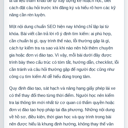
là tài liệu tham khảo để tự xây dựng kế hoạch học, biết
cách đặt câu hỏi trước khi đăng ký và hiểu rõ hơn các kỹ
năng cần rèn luyện.
Một nội dung chuẩn SEO hiện nay không chỉ lặp lại từ
khóa. Bài viết cần trả lời rõ ý định tìm kiếm: ai phù hợp,
cần chuẩn bị gì, quy trình thế nào, lỗi thường gặp là gì,
cách tự kiểm tra ra sao và khi nào nên hỏi thêm chuyên
gia hoặc đơn vị đào tạo. Vì vậy, mỗi bài dưới đây được
trình bày theo cấu trúc có tóm tắt, hướng dẫn, checklist, lỗi
cần tránh và câu hỏi thường gặp để người đọc cũng như
công cụ tìm kiếm AI dễ hiểu đúng trọng tâm.
Quy định đào tạo, sát hạch và nâng hạng giấy phép lái xe
có thể thay đổi theo từng thời điểm. Người học nên kiểm
tra lại thông tin mới nhất từ cơ quan có thẩm quyền hoặc
đơn vị đào tạo hợp pháp tại địa phương. Những nội dung
về hồ sơ, điều kiện, thời gian học và quy trình trong bài
nên được hiểu là khung định hướng, không thay thế văn